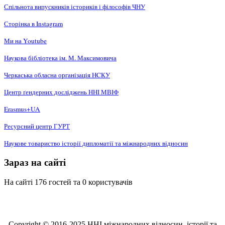
Спільнота випускників істориків і філософів ЧНУ
Сторінка в Instagram
Ми на Youtube
Наукова бібліотека ім. М. Максимовича
Черкаська обласна організація НCКУ
Центр ґендерних досліджень ННІ МВІФ
Erasmus+UA
Ресурсний центр ГУРТ
Наукове товариство історії дипломатії та міжнародних відносин
Зараз на сайті
На сайті 176 гостей та 0 користувачів
Copyright © 2016-2025 ННІ міжнародних відносин, історії та