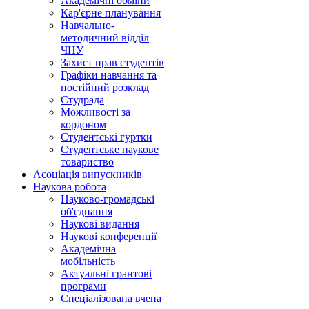
Академічні обміни
Кар'єрне планування
Навчально-
методичний відділ
ЧНУ
Захист прав студентів
Графіки навчання та
постійний розклад
Студрада
Можливості за
кордоном
Студентські гуртки
Студентське наукове
товариство
Асоціація випускників
Наукова робота
Науково-громадські
об'єднання
Наукові видання
Наукові конференції
Академічна
мобільність
Актуальні грантові
програми
Спеціалізована вчена