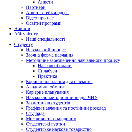
Анкети
Партнери
Анкета стейкхолдера
Відео про нас
Освітні програми
Hовини
Абітурієнту
Наші спеціальності
Студенту
Навчальний процес
Заочна форма навчання
Методичне забезпечення навчального процесу
Навчальні плани
Силабуси
Практика
Корисні посилання для навчання
Академічні обміни
Кар'єрне планування
Навчально-методичний відділ ЧНУ
Захист прав студентів
Графіки навчання та постійний розклад
Студрада
Можливості за кордоном
Студентські гуртки
Студентське наукове товариство