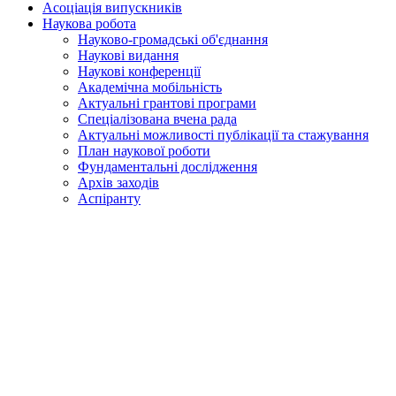
Асоціація випускників
Наукова робота
Науково-громадські об'єднання
Наукові видання
Наукові конференції
Академічна мобільність
Актуальні грантові програми
Спеціалізована вчена рада
Актуальні можливості публікації та стажування
План наукової роботи
Фундаментальні дослідження
Архів заходів
Аспіранту