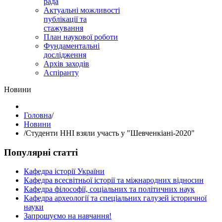
рада
Актуальні можливості
публікації та
стажування
План наукової роботи
Фундаментальні
дослідження
Архів заходів
Аспіранту
Hовини
Головна
/
Hовини
/
Студенти ННІ взяли участь у "Шевченкіані-2020"
Популярні статті
Кафедра історії України
Кафедра всесвітньої історії та міжнародних відносин
Кафедра філософії, соціальних та політичних наук
Кафедра археології та спеціальних галузей історичної
науки
Запрошуємо на навчання!