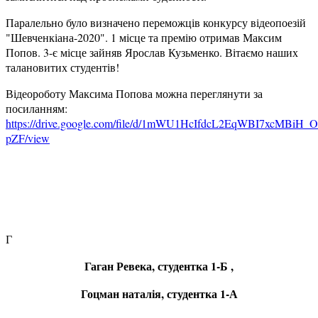
Паралельно було визначено переможців конкурсу відеопоезій
"Шевченкіана-2020". 1 місце та премію отримав Максим
Попов. 3-є місце зайняв Ярослав Кузьменко. Вітаємо наших
талановитих студентів!
Відеороботу Максима Попова можна переглянути за
посиланням:
https://drive.google.com/file/d/1mWU1HcIfdcL2EqWBI7xcMBiH_
pZF/view
Г
Гаган Ревека, студентка 1-Б ,
Гоцман наталія, студентка 1-А