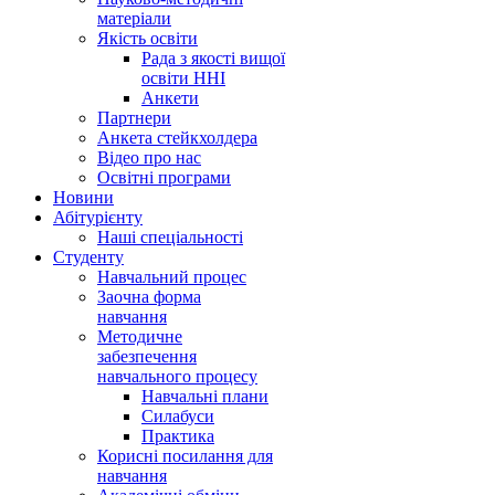
матеріали
Якість освіти
Рада з якості вищої
освіти ННІ
Анкети
Партнери
Анкета стейкхолдера
Відео про нас
Освітні програми
Hовини
Абітурієнту
Наші спеціальності
Студенту
Навчальний процес
Заочна форма
навчання
Методичне
забезпечення
навчального процесу
Навчальні плани
Силабуси
Практика
Корисні посилання для
навчання