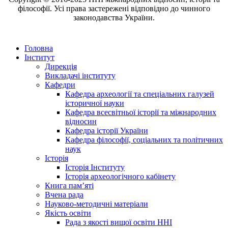
філософії. Усі права застережені відповідно до чинного
законодавства України.
Головна
Інститут
Дирекція
Викладачі інституту
Кафедри
Кафедра археології та спеціальних галузей
історичної науки
Кафедра всесвітньої історії та міжнародних
відносин
Кафедра історії України
Кафедра філософії, соціальних та політичних
наук
Історія
Історія Інституту
Історія археологічного кабінету
Книга памʼяті
Вчена рада
Науково-методичні матеріали
Якість освіти
Рада з якості вищої освіти ННІ