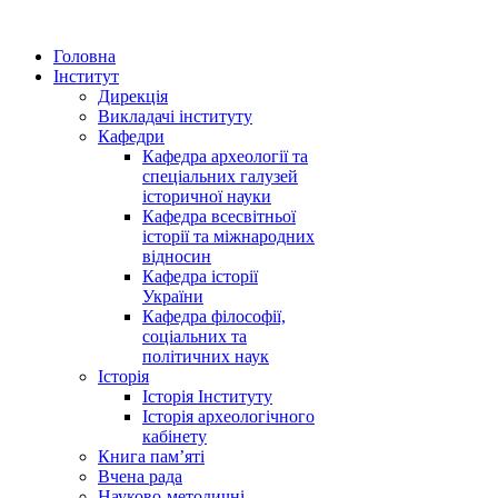
Головна
Інститут
Дирекція
Викладачі інституту
Кафедри
Кафедра археології та
спеціальних галузей
історичної науки
Кафедра всесвітньої
історії та міжнародних
відносин
Кафедра історії
України
Кафедра філософії,
соціальних та
політичних наук
Історія
Історія Інституту
Історія археологічного
кабінету
Книга памʼяті
Вчена рада
Науково-методичні