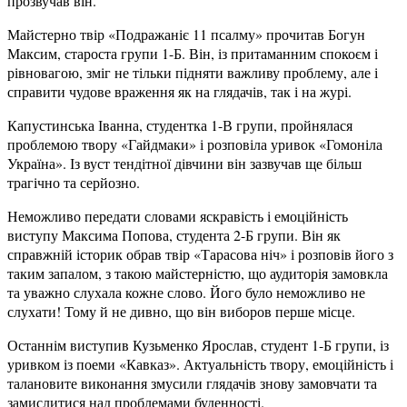
прозвучав він.
Майстерно твір «Подражаніє 11 псалму» прочитав Богун
Максим, староста групи 1-Б. Він, із притаманним спокоєм і
рівновагою, зміг не тільки підняти важливу проблему, але і
справити чудове враження як на глядачів, так і на журі.
Капустинська Іванна, студентка 1-В групи, пройнялася
проблемою твору «Гайдмаки» і розповіла уривок «Гомоніла
Україна». Із вуст тендітної дівчини він зазвучав ще більш
трагічно та серйозно.
Неможливо передати словами яскравість і емоційність
виступу Максима Попова, студента 2-Б групи. Він як
справжній історик обрав твір «Тарасова ніч» і розповів його з
таким запалом, з такою майстерністю, що аудиторія замовкла
та уважно слухала кожне слово. Його було неможливо не
слухати! Тому й не дивно, що він виборов перше місце.
Останнім виступив Кузьменко Ярослав, студент 1-Б групи, із
уривком із поеми «Кавказ». Актуальність твору, емоційність і
талановите виконання змусили глядачів знову замовчати та
замислитися над проблемами буденності.