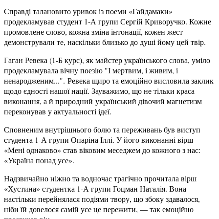
Справді талановито уривок із поеми «Гайдамаки»
продекламував студент 1-А групи Сергій Криворучко. Кожне
промовлене слово, кожна зміна інтонації, кожен жест
демонстрували те, наскільки близько до душі йому цей твір.
Гаган Ревека (1-Б курс), як майстер українського слова, уміло
продекламувала вічну поезію "І мертвим, і живим, і
ненародженим...".
Ревека щиро та емоційно висловила заклик
щодо єдності нашої нації. Зауважимо, що не тільки краса
виконання, а й природний
український дівочий магнетизм
переконував у актуальності ідеї.
Сповненим внутрішнього болю та переживань був виступ
студента 1-А групи Опаріна Іллі. У його виконанні вірш
«Мені однаково» став віковим меседжем до кожного з нас:
«Україна понад усе».
Надзвичайно ніжно та водночас трагічно прочитала вірш
«Хустина» студентка 1-А групи Гоцман Наталія. Вона
настільки перейнялася подіями твору, що збоку здавалося,
ніби їй довелося самій усе це пережити, — так емоційно