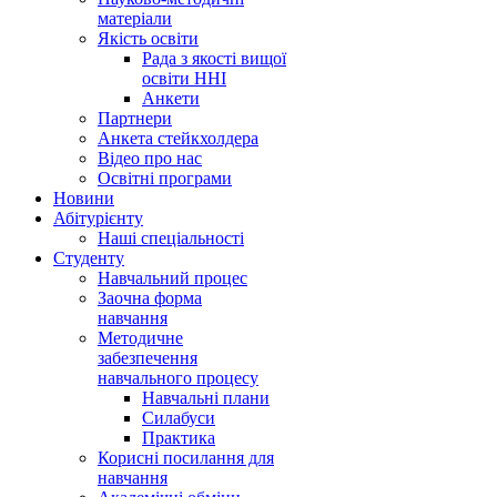
матеріали
Якість освіти
Рада з якості вищої
освіти ННІ
Анкети
Партнери
Анкета стейкхолдера
Відео про нас
Освітні програми
Hовини
Абітурієнту
Наші спеціальності
Студенту
Навчальний процес
Заочна форма
навчання
Методичне
забезпечення
навчального процесу
Навчальні плани
Силабуси
Практика
Корисні посилання для
навчання