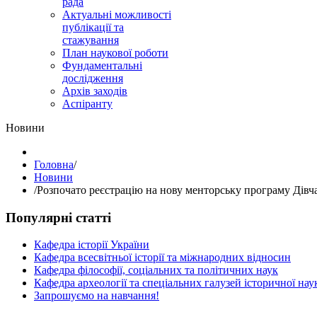
рада
Актуальні можливості
публікації та
стажування
План наукової роботи
Фундаментальні
дослідження
Архів заходів
Аспіранту
Hовини
Головна
/
Hовини
/
Розпочато реєстрацію на нову менторську програму Дів
Популярні статті
Кафедра історії України
Кафедра всесвітньої історії та міжнародних відносин
Кафедра філософії, соціальних та політичних наук
Кафедра археології та спеціальних галузей історичної нау
Запрошуємо на навчання!