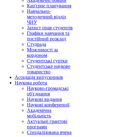
Академічні обміни
Кар'єрне планування
Навчально-
методичний відділ
ЧНУ
Захист прав студентів
Графіки навчання та
постійний розклад
Студрада
Можливості за
кордоном
Студентські гуртки
Студентське наукове
товариство
Асоціація випускників
Наукова робота
Науково-громадські
об'єднання
Наукові видання
Наукові конференції
Академічна
мобільність
Актуальні грантові
програми
Спеціалізована вчена