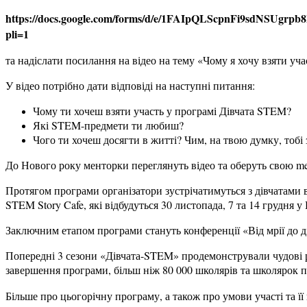
https://docs.google.com/forms/d/e/1FAIpQLScpnFi9sdNSUg
pli=1
та надіслати посилання на відео на тему «Чому я хочу взяти уча
У відео потрібно дати відповіді на наступні питання:
Чому ти хочеш взяти участь у програмі Дівчата STEM?
Які STEM-предмети ти любиш?
Чого ти хочеш досягти в житті? Чим, на твою думку, тоб
До Нового року менторки переглянуть відео та оберуть свою men
Протягом програми організатори зустрічатимуться з дівчатами в
STEM Story Cafe, які відбудуться 30 листопада, 7 та 14 грудня у 
Заключним етапом програми стануть конференції «Від мрії до дії
Попередні 3 сезони «Дівчата-STEM» продемонстрували чудові р
завершення програми, більш ніж 80 000 школярів та школярок 
Більше про цьогорічну програму, а також про умови участі та її