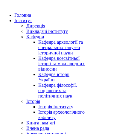
Головна
Інститут
Дирекція
Викладачі інституту
Кафедри
Кафедра археології та
спеціальних галузей
історичної науки
Кафедра всесвітньої
історії та міжнародних
відносин
Кафедра історії
України
Кафедра філософії,
соціальних та
політичних наук
Історія
Історія Інституту
Історія археологічного
кабінету
Книга памʼяті
Вчена рада
Науково-методичні