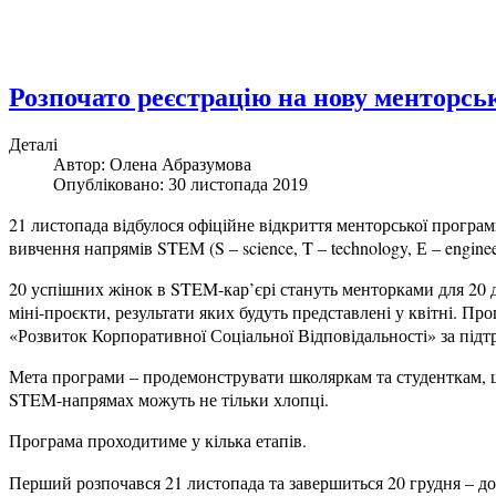
Розпочато реєстрацію на нову менторсь
Деталі
Автор: Олена Абразумова
Опубліковано: 30 листопада 2019
21 листопада відбулося офіційне відкриття менторської програ
вивчення напрямів STEM (S – science, T – technology, Е – enginee
20 успішних жінок в STEM-кар’єрі стануть менторками для 20 д
міні-проєкти, результати яких будуть представлені у квітні. Пр
«Розвиток Корпоративної Соціальної Відповідальності» за підт
Мета програми – продемонструвати школяркам та студенткам, що 
STEM-напрямах можуть не тільки хлопці.
Програма проходитиме у кілька етапів.
Перший розпочався 21 листопада та завершиться 20 грудня – до