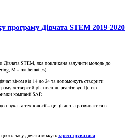
ку програму Дівчата STEM 2019-2020
ми Дівчата STEM, яка покликана залучити молодь до
ring, М – mathematics).
івчат віком від 14 до 24 та допоможуть створити
ограму четвертий рік поспіль реалізовує Центр
римки компанії SAP.
наука та технології – це цікаво, а розвиватися в
зареєструватися
 цього часу дівчата можуть