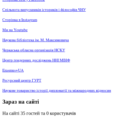
Спільнота випускників істориків і філософів ЧНУ
Сторінка в Instagram
Ми на Youtube
Наукова бібліотека ім. М. Максимовича
Черкаська обласна організація НCКУ
Центр ґендерних досліджень ННІ МВІФ
Erasmus+UA
Ресурсний центр ГУРТ
Наукове товариство історії дипломатії та міжнародних відносин
Зараз на сайті
На сайті 35 гостей та 0 користувачів