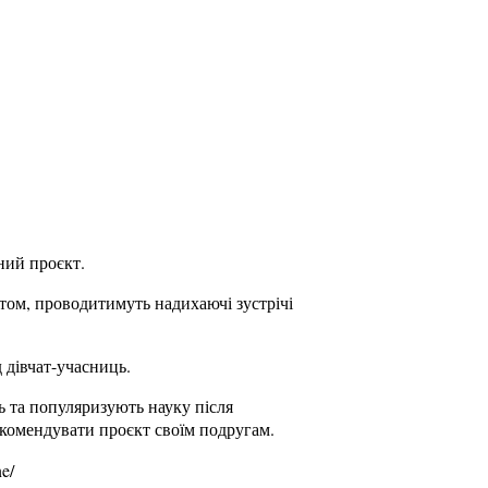
ний проєкт.
ктом, проводитимуть надихаючі зустрічі
д дівчат-учасниць.
ь та популяризують науку після
екомендувати проєкт своїм подругам.
ne/