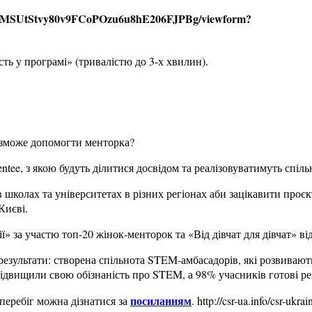
rpb8MSUtStvy80v9FCoPOzu6u8hE206FJPBg/viewform?
сть у програмі» (тривалістю до 3-х хвилин).
і зможе допомогти менторка?
tee, з якою будуть ділитися досвідом та реалізовуватимуть спіль
 школах та університетах в різних регіонах аби зацікавити проє
Києві.
» за участю топ-20 жінок-менторок та «Від дівчат для дівчат» ві
езультати: створена спільнота STEM-амбасадорів, які розвивают
підвищили свою обізнаність про STEM, а 98% учасників готові р
посиланням
 перебіг можна дізнатися за
. http://csr-ua.info/csr-ukrai