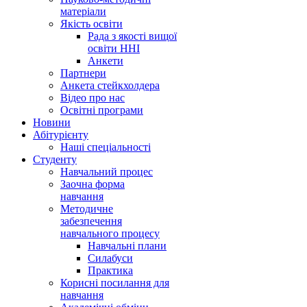
матеріали
Якість освіти
Рада з якості вищої
освіти ННІ
Анкети
Партнери
Анкета стейкхолдера
Відео про нас
Освітні програми
Hовини
Абітурієнту
Наші спеціальності
Студенту
Навчальний процес
Заочна форма
навчання
Методичне
забезпечення
навчального процесу
Навчальні плани
Силабуси
Практика
Корисні посилання для
навчання