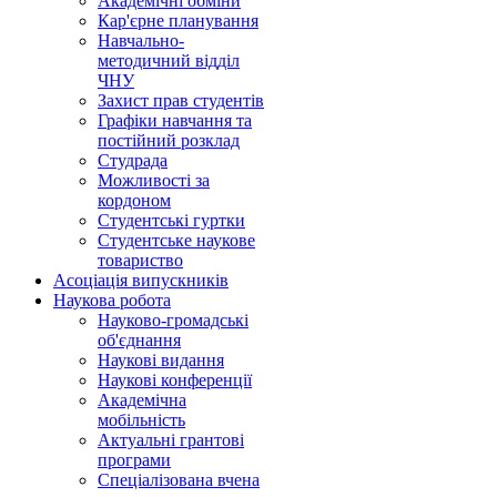
Академічні обміни
Кар'єрне планування
Навчально-
методичний відділ
ЧНУ
Захист прав студентів
Графіки навчання та
постійний розклад
Студрада
Можливості за
кордоном
Студентські гуртки
Студентське наукове
товариство
Асоціація випускників
Наукова робота
Науково-громадські
об'єднання
Наукові видання
Наукові конференції
Академічна
мобільність
Актуальні грантові
програми
Спеціалізована вчена