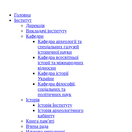
Головна
Інститут
Дирекція
Викладачі інституту
Кафедри
Кафедра археології та
спеціальних галузей
історичної науки
Кафедра всесвітньої
історії та міжнародних
відносин
Кафедра історії
України
Кафедра філософії,
соціальних та
політичних наук
Історія
Історія Інституту
Історія археологічного
кабінету
Книга памʼяті
Вчена рада
Науково-методичні