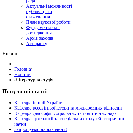
рада
Актуальні можливості
публікації та
стажування
План наукової роботи
Фундаментальні
дослідження
Архів заходів
Аспіранту
Hовини
Головна
/
Hовини
/
Літературна студія
Популярні статті
Кафедра історії України
Кафедра всесвітньої історії та міжнародних відносин
Кафедра філософії, соціальних та політичних наук
Кафедра археології та спеціальних галузей історичної
науки
Запрошуємо на навчання!