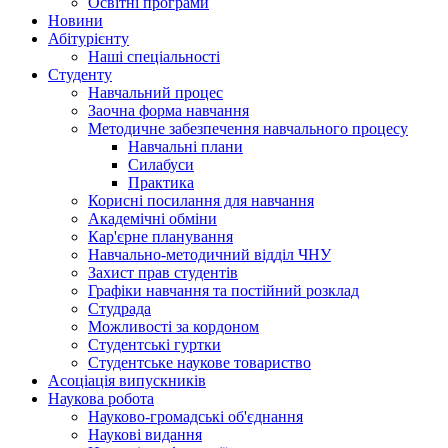
Освітні програми
Hовини
Абітурієнту
Наші спеціальності
Студенту
Навчальний процес
Заочна форма навчання
Методичне забезпечення навчального процесу
Навчальні плани
Силабуси
Практика
Корисні посилання для навчання
Академічні обміни
Кар'єрне планування
Навчально-методичний відділ ЧНУ
Захист прав студентів
Графіки навчання та постійний розклад
Студрада
Можливості за кордоном
Студентські гуртки
Студентське наукове товариство
Асоціація випускників
Наукова робота
Науково-громадські об'єднання
Наукові видання