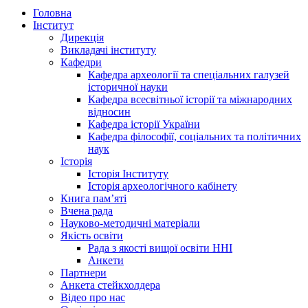
Головна
Інститут
Дирекція
Викладачі інституту
Кафедри
Кафедра археології та спеціальних галузей
історичної науки
Кафедра всесвітньої історії та міжнародних
відносин
Кафедра історії України
Кафедра філософії, соціальних та політичних
наук
Історія
Історія Інституту
Історія археологічного кабінету
Книга памʼяті
Вчена рада
Науково-методичні матеріали
Якість освіти
Рада з якості вищої освіти ННІ
Анкети
Партнери
Анкета стейкхолдера
Відео про нас