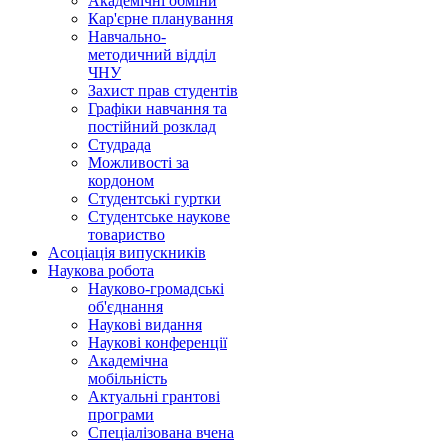
Академічні обміни
Кар'єрне планування
Навчально-
методичний відділ
ЧНУ
Захист прав студентів
Графіки навчання та
постійний розклад
Студрада
Можливості за
кордоном
Студентські гуртки
Студентське наукове
товариство
Асоціація випускників
Наукова робота
Науково-громадські
об'єднання
Наукові видання
Наукові конференції
Академічна
мобільність
Актуальні грантові
програми
Спеціалізована вчена