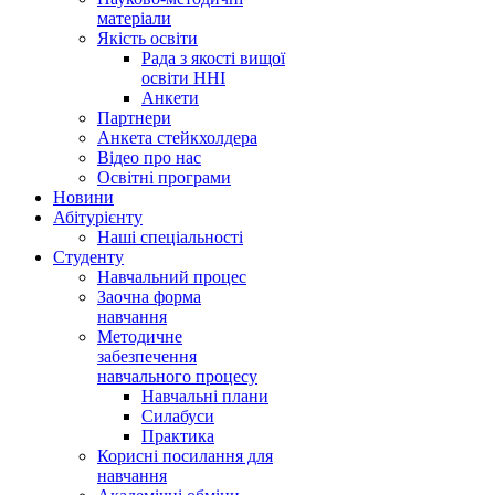
матеріали
Якість освіти
Рада з якості вищої
освіти ННІ
Анкети
Партнери
Анкета стейкхолдера
Відео про нас
Освітні програми
Hовини
Абітурієнту
Наші спеціальності
Студенту
Навчальний процес
Заочна форма
навчання
Методичне
забезпечення
навчального процесу
Навчальні плани
Силабуси
Практика
Корисні посилання для
навчання