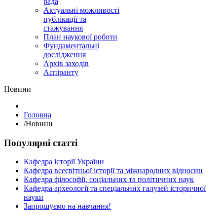
рада
Актуальні можливості
публікації та
стажування
План наукової роботи
Фундаментальні
дослідження
Архів заходів
Аспіранту
Hовини
Головна
/
Hовини
Популярні статті
Кафедра історії України
Кафедра всесвітньої історії та міжнародних відносин
Кафедра філософії, соціальних та політичних наук
Кафедра археології та спеціальних галузей історичної
науки
Запрошуємо на навчання!