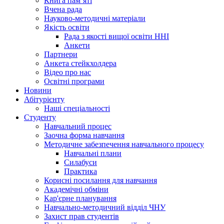
Книга памʼяті
Вчена рада
Науково-методичні матеріали
Якість освіти
Рада з якості вищої освіти ННІ
Анкети
Партнери
Анкета стейкхолдера
Відео про нас
Освітні програми
Hовини
Абітурієнту
Наші спеціальності
Студенту
Навчальний процес
Заочна форма навчання
Методичне забезпечення навчального процесу
Навчальні плани
Силабуси
Практика
Корисні посилання для навчання
Академічні обміни
Кар'єрне планування
Навчально-методичний відділ ЧНУ
Захист прав студентів