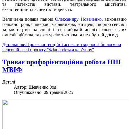
та підтекстів вистави, театрального мистецтва,
екзистенційних аспектів творчості.
Величезна подяка панові
Олександру Новаченко
, виконавцю
головної ролі, спікерові, чарівникові, митцеві, творцю сенсів і
за мистецтво на сцені і за глибокий аналіз філософських
смислів дійства, за екскурсію театром та незабутній досвід.
Детальніше:Про екзистенційні аспекти творчості йшлося на
черговій сесії проєкту "Філософська кавʼярня"
Триває профорієнтаційна робота ННІ
МВІФ
Деталі
Автор:
Шевченко Зоя
Опубліковано: 09 травня 2025