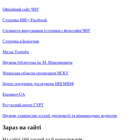
Офіційний сайт ЧНУ
Сторінка ННІ у Facebook
Спільнота випускників істориків і філософів ЧНУ
Сторінка в Instagram
Ми на Youtube
Наукова бібліотека ім. М. Максимовича
Черкаська обласна організація НCКУ
Центр ґендерних досліджень ННІ МВІФ
Erasmus+UA
Ресурсний центр ГУРТ
Наукове товариство історії дипломатії та міжнародних відносин
Зараз на сайті
На сайті 166 гостей та 0 користувачів