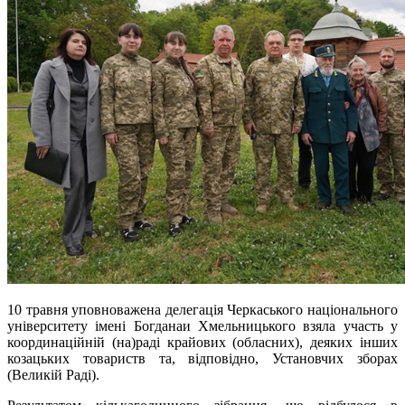
10 травня уповноважена делегація Черкаського національного
університету імені Богданаи Хмельницького взяла участь у
координаційній (на)раді крайових (обласних), деяких інших
козацьких товариств та, відповідно, Установчих зборах
(Великій Раді).