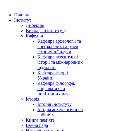
Головна
Інститут
Дирекція
Викладачі інституту
Кафедри
Кафедра археології та
спеціальних галузей
історичної науки
Кафедра всесвітньої
історії та міжнародних
відносин
Кафедра історії
України
Кафедра філософії,
соціальних та
політичних наук
Історія
Історія Інституту
Історія археологічного
кабінету
Книга памʼяті
Вчена рада
Науково-методичні