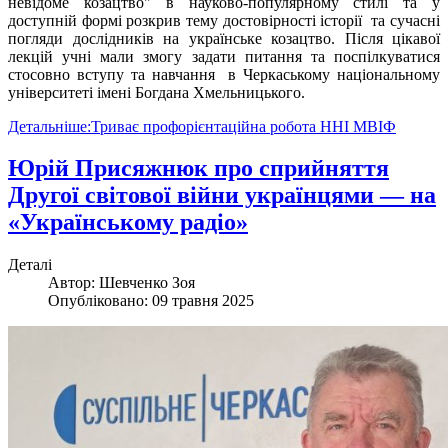
невідоме козацтво" в науково-популярному стилі та у
доступній формі розкрив тему достовірності історії та сучасні
погляди дослідників на українське козацтво. Після цікавої
лекцій учні мали змогу задати питання та поспілкуватися
стосовно вступу та навчання в Черкаському національному
університеті імені Богдана Хмельницького.
Детальніше:Триває профорієнтаційна робота ННІ МВІФ
Юрій Присяжнюк про сприйняття
Другої світової війни українцями — на
«Українському радіо»
Деталі
Автор:
Шевченко Зоя
Опубліковано: 09 травня 2025