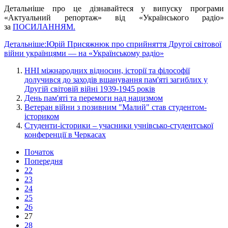
Детальніше про це дізнавайтеся у випуску програми
«Актуальний репортаж» від «Українського радіо»
за
ПОСИЛАННЯМ.
Детальніше:Юрій Присяжнюк про сприйняття Другої світової
війни українцями — на «Українському радіо»
ННІ міжнародних відносин, історії та філософії
долучився до заходів вшанування пам'яті загиблих у
Другій світовій війні 1939-1945 років
День пам'яті та перемоги над нацизмом
Ветеран війни з позивним "Малий" став студентом-
істориком
Студенти-історики – учасники учнівсько-студентської
конференції в Черкасах
Початок
Попередня
22
23
24
25
26
27
28