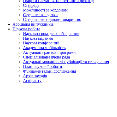
Графіки навчання та постійний розклад
Студрада
Можливості за кордоном
Студентські гуртки
Студентське наукове товариство
Асоціація випускників
Наукова робота
Науково-громадські об'єднання
Наукові видання
Наукові конференції
Академічна мобільність
Актуальні грантові програми
Спеціалізована вчена рада
Актуальні можливості публікації та стажування
План наукової роботи
Фундаментальні дослідження
Архів заходів
Аспіранту