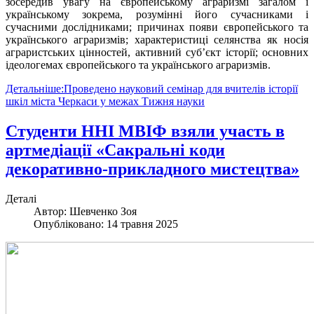
зосередив увагу на європейському аграризмі загалом і
українському зокрема, розумінні його сучасниками і
сучасними дослідниками; причинах появи європейського та
українського аграризмів; характеристиці селянства як носія
аграристських цінностей, активний суб’єкт історії; основних
ідеологемах європейського та українського аграризмів.
Детальніше:Проведено науковий семінар для вчителів історії
шкіл міста Черкаси у межах Тижня науки
Студенти ННІ МВІФ взяли участь в
артмедіації «Сакральні коди
декоративно-прикладного мистецтва»
Деталі
Автор:
Шевченко Зоя
Опубліковано: 14 травня 2025