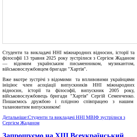
Студенти та викладачі ННІ міжнародних відносин, історії та
філософії 13 травня 2025 року зустрілися з Сергієм Жаданом
— відомим українським письменником, музикантом,
військовослужбовцем бригади "Хартія".
Вже вкотре зустрічі з відомими та впливовими українцями
ініціює член асоціації випускників ННІ міжнародних
відносин, історії та філософії, випускник 2005 року,
військовослужбовець бригади "Хартія" Сергій Семенченко.
Пишаємось дружбою і плідною співпрацею з нашим
талановитим випускником!
Детальніше:Студенти та викладачі ННІ МВІФ зустрілися з
Сергієм Жаданом
Запрошуємо на ХІІІ Всеукраїнський