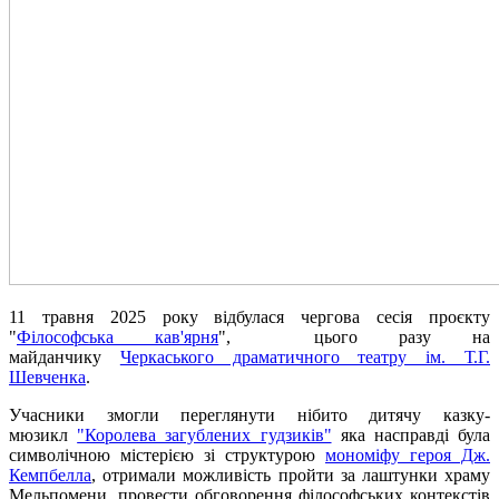
11 травня 2025 року відбулася чергова сесія проєкту
"
Філософська кав'ярня
", цього разу на
майданчику
Черкаського драматичного театру ім. Т.Г.
Шевченка
.
Учасники змогли переглянути нібито дитячу казку-
мюзикл
"Королева загублених гудзиків"
яка насправді була
символічною містерією зі структурою
мономіфу героя Дж.
Кемпбелла
, отримали можливість пройти за лаштунки храму
Мельпомени, провести обговорення філософських контекстів