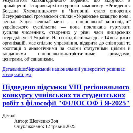
Результатом кількагодинного зібрання, що відбулося в
приміщенні історико-архітектурного комплексу «Резиденція
Богдана Хмельницького» в Чигирині, стало створення
Всеукраїнської громадської спілки «Українське козацтво воля і
честь». Задля великої мети — національної консолідації
українського суспільства — вона покликана гуртувати
зусилля численних, створених у різні часи лицарських
осередків усієї України. На сьогодні спілка єднає 14 козацьких
організацій, має спільне управління, відкрита до співпраці та
кооптації з аналогічними за своїми статутними цілями й
завданнями національно-патріотичними громадами,
центрами, об’єднаннями.
Детальніше:Черкаський національний університет розвиває
козацький рух
Підведено підсумки VIII регіонального
конкурсу учнівських та студентських
робіт з філософії "ФІЛОСОФ і Я-2025"
Деталі
Автор:
Шевченко Зоя
Опубліковано: 12 травня 2025