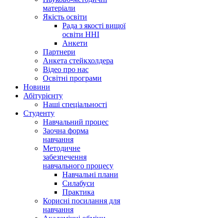
матеріали
Якість освіти
Рада з якості вищої
освіти ННІ
Анкети
Партнери
Анкета стейкхолдера
Відео про нас
Освітні програми
Hовини
Абітурієнту
Наші спеціальності
Студенту
Навчальний процес
Заочна форма
навчання
Методичне
забезпечення
навчального процесу
Навчальні плани
Силабуси
Практика
Корисні посилання для
навчання