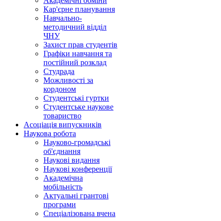
Академічні обміни
Кар'єрне планування
Навчально-
методичний відділ
ЧНУ
Захист прав студентів
Графіки навчання та
постійний розклад
Студрада
Можливості за
кордоном
Студентські гуртки
Студентське наукове
товариство
Асоціація випускників
Наукова робота
Науково-громадські
об'єднання
Наукові видання
Наукові конференції
Академічна
мобільність
Актуальні грантові
програми
Спеціалізована вчена