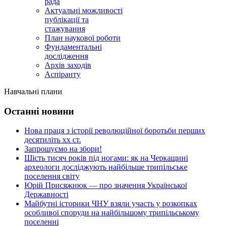
рада
Актуальні можливості
публікації та
стажування
План наукової роботи
Фундаментальні
дослідження
Архів заходів
Аспіранту
Навчальні плани
Останні новини
Нова праця з історії революційної боротьби перших
десятиліть хх ст.
Запрошуємо на збори!
Шість тисяч років під ногами: як на Черкащині
археологи досліджують найбільше трипільське
поселення світу
Юрій Присяжнюк — про значення Української
Державності
Майбутні історики ЧНУ взяли участь у розкопках
особливої споруди на найбільшому трипільському
поселенні