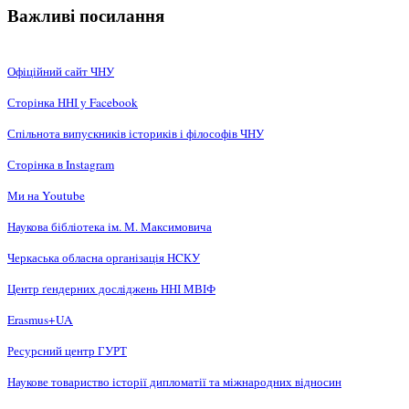
Важливі посилання
Офіційний сайт ЧНУ
Сторінка ННІ у Facebook
Спільнота випускників істориків і філософів ЧНУ
Сторінка в Instagram
Ми на Youtube
Наукова бібліотека ім. М. Максимовича
Черкаська обласна організація НCКУ
Центр ґендерних досліджень ННІ МВІФ
Erasmus+UA
Ресурсний центр ГУРТ
Наукове товариство історії дипломатії та міжнародних відносин