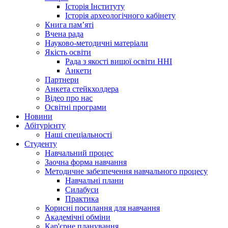
Історія Інституту
Історія археологічного кабінету
Книга памʼяті
Вчена рада
Науково-методичні матеріали
Якість освіти
Рада з якості вищої освіти ННІ
Анкети
Партнери
Анкета стейкхолдера
Відео про нас
Освітні програми
Hовини
Абітурієнту
Наші спеціальності
Студенту
Навчальний процес
Заочна форма навчання
Методичне забезпечення навчального процесу
Навчальні плани
Силабуси
Практика
Корисні посилання для навчання
Академічні обміни
Кар'єрне планування