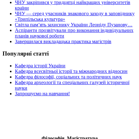
ЧНУ закріпився у тридцятці найкращих університетів
країни
ЧНУ — серед учасників знакового заходу в заповіднику
«Трипільська культура»
Світла пам’ять захиснику України Леоніду Пузанову…
Аспіранти прозвітували про виконання індивідуальних
планів наукової роботи
Завершилася викладацька практика магістрів
Популярні статті
Кафедра історії України
Кафедра всесвітньої історії та міжнародних відносин
Кафедра філософії, соціальних та політичних наук
Кафедра археології та спеціальних галузей історичної
науки
Запрошуємо на навчання!
Філософія. Магістратура