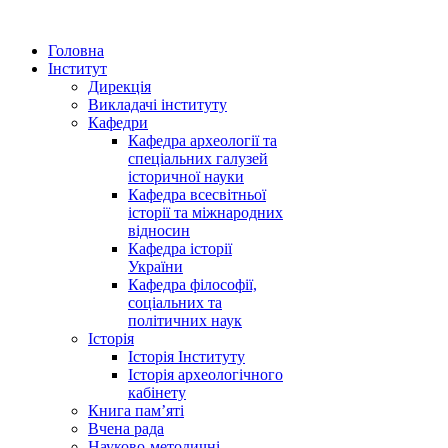
Головна
Інститут
Дирекція
Викладачі інституту
Кафедри
Кафедра археології та
спеціальних галузей
історичної науки
Кафедра всесвітньої
історії та міжнародних
відносин
Кафедра історії
України
Кафедра філософії,
соціальних та
політичних наук
Історія
Історія Інституту
Історія археологічного
кабінету
Книга памʼяті
Вчена рада
Науково-методичні