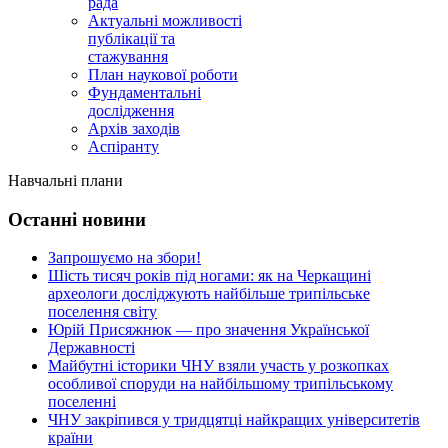
рада
Актуальні можливості
публікації та
стажування
План наукової роботи
Фундаментальні
дослідження
Архів заходів
Аспіранту
Навчальні плани
Останні новини
Запрошуємо на збори!
Шість тисяч років під ногами: як на Черкащині
археологи досліджують найбільше трипільське
поселення світу
Юрій Присяжнюк — про значення Української
Державності
Майбутні історики ЧНУ взяли участь у розкопках
особливої споруди на найбільшому трипільському
поселенні
ЧНУ закріпився у тридцятці найкращих університетів
країни