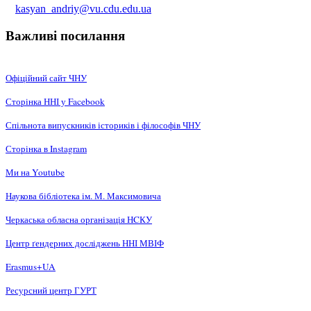
kasyan_andriy@vu.cdu.edu.ua
Важливі посилання
Офіційний сайт ЧНУ
Сторінка ННІ у Facebook
Спільнота випускників істориків і філософів ЧНУ
Сторінка в Instagram
Ми на Youtube
Наукова бібліотека ім. М. Максимовича
Черкаська обласна організація НCКУ
Центр ґендерних досліджень ННІ МВІФ
Erasmus+UA
Ресурсний центр ГУРТ