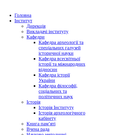
Головна
Інститут
Дирекція
Викладачі інституту
Кафедри
Кафедра археології та
спеціальних галузей
історичної науки
Кафедра всесвітньої
історії та міжнародних
відносин
Кафедра історії
України
Кафедра філософії,
соціальних та
політичних наук
Історія
Історія Інституту
Історія археологічного
кабінету
Книга памʼяті
Вчена рада
Науково-методичні