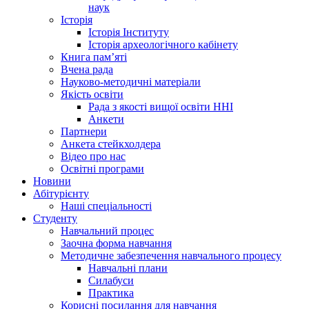
наук
Історія
Історія Інституту
Історія археологічного кабінету
Книга памʼяті
Вчена рада
Науково-методичні матеріали
Якість освіти
Рада з якості вищої освіти ННІ
Анкети
Партнери
Анкета стейкхолдера
Відео про нас
Освітні програми
Hовини
Абітурієнту
Наші спеціальності
Студенту
Навчальний процес
Заочна форма навчання
Методичне забезпечення навчального процесу
Навчальні плани
Силабуси
Практика
Корисні посилання для навчання