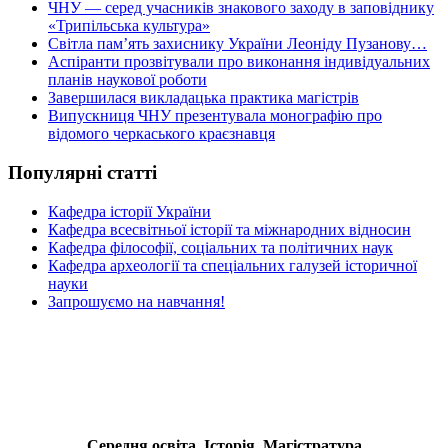
ЧНУ — серед учасників знакового заходу в заповіднику
«Трипільська культура»
Світла пам’ять захиснику України Леоніду Пузанову…
Аспіранти прозвітували про виконання індивідуальних
планів наукової роботи
Завершилася викладацька практика магістрів
Випускниця ЧНУ презентувала монографію про
відомого черкаського краєзнавця
Популярні статті
Кафедра історії України
Кафедра всесвітньої історії та міжнародних відносин
Кафедра філософії, соціальних та політичних наук
Кафедра археології та спеціальних галузей історичної
науки
Запрошуємо на навчання!
Середня освіта. Історія. Магістратура