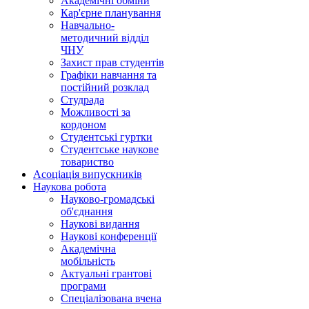
Академічні обміни
Кар'єрне планування
Навчально-
методичний відділ
ЧНУ
Захист прав студентів
Графіки навчання та
постійний розклад
Студрада
Можливості за
кордоном
Студентські гуртки
Студентське наукове
товариство
Асоціація випускників
Наукова робота
Науково-громадські
об'єднання
Наукові видання
Наукові конференції
Академічна
мобільність
Актуальні грантові
програми
Спеціалізована вчена