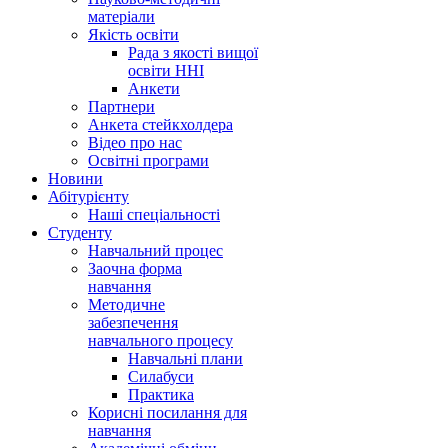
матеріали
Якість освіти
Рада з якості вищої
освіти ННІ
Анкети
Партнери
Анкета стейкхолдера
Відео про нас
Освітні програми
Hовини
Абітурієнту
Наші спеціальності
Студенту
Навчальний процес
Заочна форма
навчання
Методичне
забезпечення
навчального процесу
Навчальні плани
Силабуси
Практика
Корисні посилання для
навчання