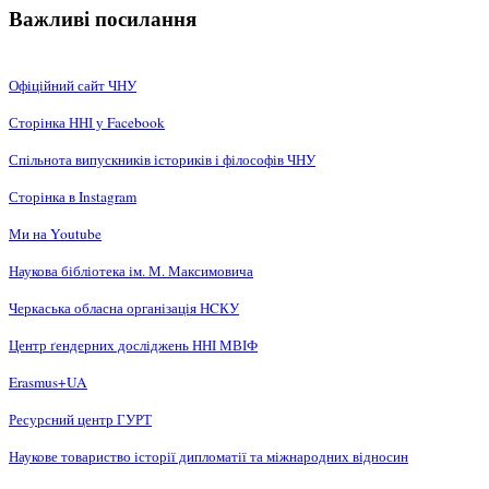
Важливі посилання
Офіційний сайт ЧНУ
Сторінка ННІ у Facebook
Спільнота випускників істориків і філософів ЧНУ
Сторінка в Instagram
Ми на Youtube
Наукова бібліотека ім. М. Максимовича
Черкаська обласна організація НCКУ
Центр ґендерних досліджень ННІ МВІФ
Erasmus+UA
Ресурсний центр ГУРТ
Наукове товариство історії дипломатії та міжнародних відносин