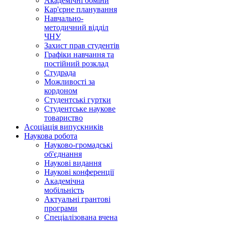
Академічні обміни
Кар'єрне планування
Навчально-
методичний відділ
ЧНУ
Захист прав студентів
Графіки навчання та
постійний розклад
Студрада
Можливості за
кордоном
Студентські гуртки
Студентське наукове
товариство
Асоціація випускників
Наукова робота
Науково-громадські
об'єднання
Наукові видання
Наукові конференції
Академічна
мобільність
Актуальні грантові
програми
Спеціалізована вчена