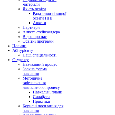
матеріали
Якість освіти
Рада з якості вищої
освіти ННІ
Анкети
Партнери
Анкета стейкхолдера
Відео про нас
Освітні програми
Hовини
Абітурієнту
Наші спеціальності
Студенту
Навчальний процес
Заочна форма
навчання
Методичне
забезпечення
навчального процесу
Навчальні плани
Силабуси
Практика
Корисні посилання для
навчання