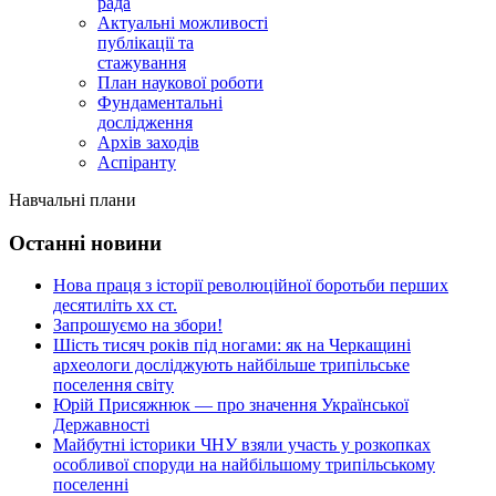
рада
Актуальні можливості
публікації та
стажування
План наукової роботи
Фундаментальні
дослідження
Архів заходів
Аспіранту
Навчальні плани
Останні новини
Нова праця з історії революційної боротьби перших
десятиліть хх ст.
Запрошуємо на збори!
Шість тисяч років під ногами: як на Черкащині
археологи досліджують найбільше трипільське
поселення світу
Юрій Присяжнюк — про значення Української
Державності
Майбутні історики ЧНУ взяли участь у розкопках
особливої споруди на найбільшому трипільському
поселенні