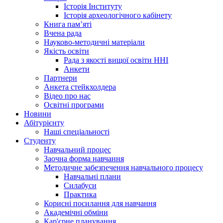
Історія Інституту
Історія археологічного кабінету
Книга памʼяті
Вчена рада
Науково-методичні матеріали
Якість освіти
Рада з якості вищої освіти ННІ
Анкети
Партнери
Анкета стейкхолдера
Відео про нас
Освітні програми
Hовини
Абітурієнту
Наші спеціальності
Студенту
Навчальний процес
Заочна форма навчання
Методичне забезпечення навчального процесу
Навчальні плани
Силабуси
Практика
Корисні посилання для навчання
Академічні обміни
Кар'єрне планування