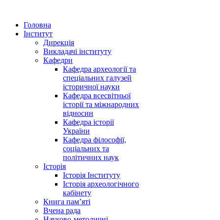
Головна
Інститут
Дирекція
Викладачі інституту
Кафедри
Кафедра археології та
спеціальних галузей
історичної науки
Кафедра всесвітньої
історії та міжнародних
відносин
Кафедра історії
України
Кафедра філософії,
соціальних та
політичних наук
Історія
Історія Інституту
Історія археологічного
кабінету
Книга памʼяті
Вчена рада
Науково-методичні