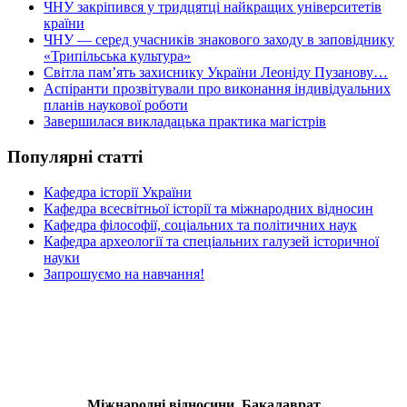
ЧНУ закріпився у тридцятці найкращих університетів
країни
ЧНУ — серед учасників знакового заходу в заповіднику
«Трипільська культура»
Світла пам’ять захиснику України Леоніду Пузанову…
Аспіранти прозвітували про виконання індивідуальних
планів наукової роботи
Завершилася викладацька практика магістрів
Популярні статті
Кафедра історії України
Кафедра всесвітньої історії та міжнародних відносин
Кафедра філософії, соціальних та політичних наук
Кафедра археології та спеціальних галузей історичної
науки
Запрошуємо на навчання!
Міжнародні відносини. Бакалаврат