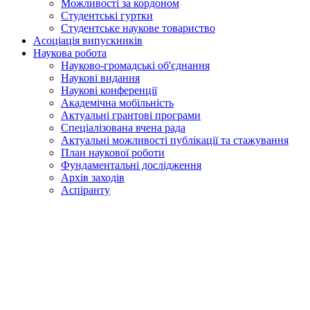
Можливості за кордоном
Студентські гуртки
Студентське наукове товариство
Асоціація випускників
Наукова робота
Науково-громадські об'єднання
Наукові видання
Наукові конференції
Академічна мобільність
Актуальні грантові програми
Спеціалізована вчена рада
Актуальні можливості публікації та стажування
План наукової роботи
Фундаментальні дослідження
Архів заходів
Аспіранту