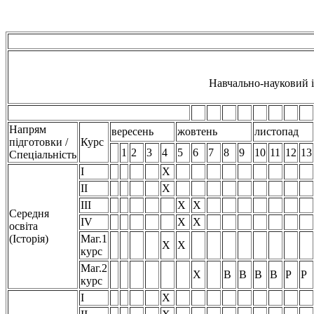
Навчально-науковий 
Напрям
вересень
жовтень
листопад
підготовки /
Курс
1
2
3
4
5
6
7
8
9
10
11
12
13
Спеціальність
I
Х
II
Х
III
Х
Х
Середня
IV
Х
Х
освіта
(Історія)
Маг.1
Х
Х
курс
Маг.2
Х
В
В
В
В
Р
Р
курс
I
Х