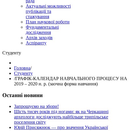
рада
Актуальні можливості
публікації та
стажування
План наукової роботи
Фундаментальні
дослідження
Архів заходів
Аспіранту
Студенту
Головна
/
Студенту
/
ГРАФІК-КАЛЕНДАР НАВЧАЛЬНОГО ПРОЦЕСУ НА
2019 – 2020 н. р. (заочна форма навчання)
Останні новини
Запрошуємо на збори!
Шість тисяч років під ногами: як на Черкащині
археологи досліджують найбільше трипільське
поселення світу
Юрій Присяжнюк — про значення Української