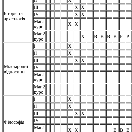
II
Х
III
Х
Х
Історія та
IV
Х
Х
археологія
Маг.1
Х
Х
курс
Маг.2
Х
В
В
В
В
Р
Р
курс
I
Х
II
Х
III
Х
Х
Міжнародні
IV
відносини
Маг.1
курс
Маг.2
курс
I
Х
II
Х
III
Х
Х
IV
Філософія
Маг.1
Х
Х
В
В
В