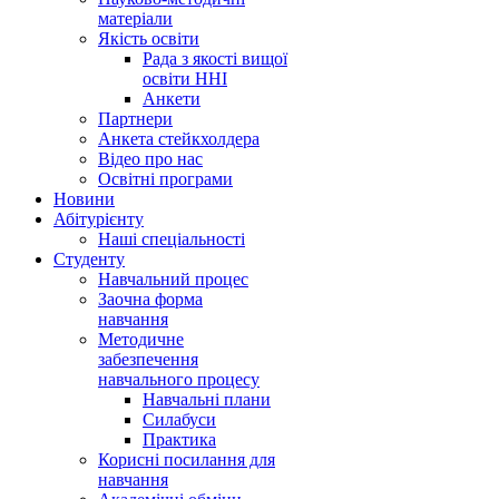
матеріали
Якість освіти
Рада з якості вищої
освіти ННІ
Анкети
Партнери
Анкета стейкхолдера
Відео про нас
Освітні програми
Hовини
Абітурієнту
Наші спеціальності
Студенту
Навчальний процес
Заочна форма
навчання
Методичне
забезпечення
навчального процесу
Навчальні плани
Силабуси
Практика
Корисні посилання для
навчання