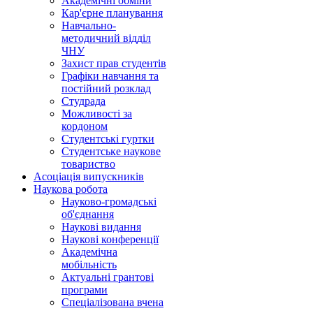
Академічні обміни
Кар'єрне планування
Навчально-
методичний відділ
ЧНУ
Захист прав студентів
Графіки навчання та
постійний розклад
Студрада
Можливості за
кордоном
Студентські гуртки
Студентське наукове
товариство
Асоціація випускників
Наукова робота
Науково-громадські
об'єднання
Наукові видання
Наукові конференції
Академічна
мобільність
Актуальні грантові
програми
Спеціалізована вчена