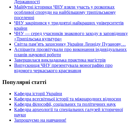
Державності
Майбутні історики ЧНУ взяли участь у розкопках
особливої споруди на найбільшому трипільському
поселенні
ЧНУ закріпився у тридцятці найкращих університетів
країни
ЧНУ — серед учасників знакового заходу в заповіднику
«Трипільська культура»
Світла пам’ять захиснику України Леоніду Пузанову…
Аспіранти прозвітували про виконання індивідуальних
планів наукової роботи
Завершилася викладацька практика магістрів
Випускниця ЧНУ презентувала монографію про
відомого черкаського краєзнавця
Популярні статті
Кафедра історії України
Кафедра всесвітньої історії та міжнародних відносин
Кафедра філософії, соціальних та політичних наук
Кафедра археології та спеціальних галузей історичної
науки
Запрошуємо на навчання!