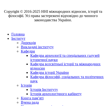
Copyright © 2016-2025 ННІ міжнародних відносин, історії та
філософії. Усі права застережені відповідно до чинного
законодавства України.
Головна
Інститут
Дирекція
Викладачі інституту
Кафедри
Кафедра археології та спеціальних галузей
історичної науки
Кафедра всесвітньої історії та міжнародних
відносин
Кафедра історії України
Кафедра філософії, соціальних та політичних
наук
Історія
Історія Інституту
Історія археологічного кабінету
Книга памʼяті
Вчена рада