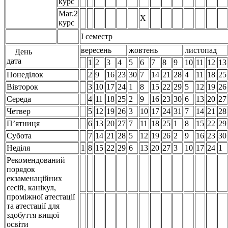
курс
Маг.2
Х
курс
І семестр
вересень
жовтень
листопад
День
дата
1
2
3
4
5
6
7
8
9
10
11
12
13
Понеділок
2
9
16
23
30
7
14
21
28
4
11
18
25
Вівторок
3
10
17
24
1
8
15
22
29
5
12
19
26
Середа
4
11
18
25
2
9
16
23
30
6
13
20
27
Четвер
5
12
19
26
3
10
17
24
31
7
14
21
28
П’ятниця
6
13
20
27
7
11
18
25
1
8
15
22
29
Субота
7
14
21
28
5
12
19
26
2
9
16
23
30
Неділя
1
8
15
22
29
6
13
20
27
3
10
17
24
1
Рекомендований
порядок
екзаменаційних
сесій, канікул,
проміжної атестації
та атестації для
здобуття вищої
освіти