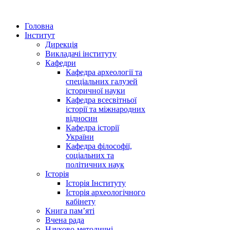
Головна
Інститут
Дирекція
Викладачі інституту
Кафедри
Кафедра археології та
спеціальних галузей
історичної науки
Кафедра всесвітньої
історії та міжнародних
відносин
Кафедра історії
України
Кафедра філософії,
соціальних та
політичних наук
Історія
Історія Інституту
Історія археологічного
кабінету
Книга памʼяті
Вчена рада
Науково-методичні