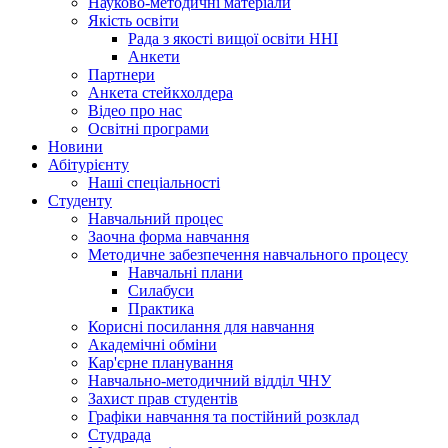
Науково-методичні матеріали
Якість освіти
Рада з якості вищої освіти ННІ
Анкети
Партнери
Анкета стейкхолдера
Відео про нас
Освітні програми
Hовини
Абітурієнту
Наші спеціальності
Студенту
Навчальний процес
Заочна форма навчання
Методичне забезпечення навчального процесу
Навчальні плани
Силабуси
Практика
Корисні посилання для навчання
Академічні обміни
Кар'єрне планування
Навчально-методичний відділ ЧНУ
Захист прав студентів
Графіки навчання та постійний розклад
Студрада