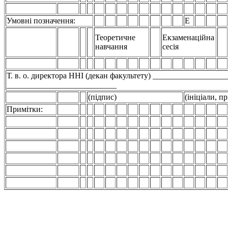
Умовні позначення:
Е
Теоретичне
Екзаменаційна
навчання
сесія
Т. в. о. директора ННІ (декан факультету) __________________
___________________________
(підпис)
(ініціали, п
Примітки: