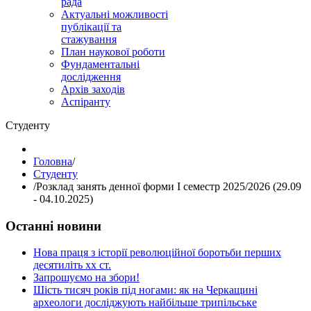
рада
Актуальні можливості
публікації та
стажування
План наукової роботи
Фундаментальні
дослідження
Архів заходів
Аспіранту
Студенту
Головна
/
Студенту
/
Розклад занять денної форми І семестр 2025/2026 (29.09
- 04.10.2025)
Останні новини
Нова праця з історії революційної боротьби перших
десятиліть хх ст.
Запрошуємо на збори!
Шість тисяч років під ногами: як на Черкащині
археологи досліджують найбільше трипільське