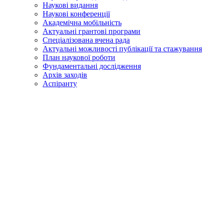
Наукові видання
Наукові конференції
Академічна мобільність
Актуальні грантові програми
Спеціалізована вчена рада
Актуальні можливості публікації та стажування
План наукової роботи
Фундаментальні дослідження
Архів заходів
Аспіранту