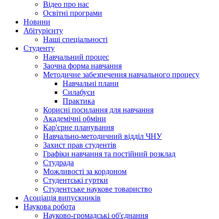
Відео про нас
Освітні програми
Hовини
Абітурієнту
Наші спеціальності
Студенту
Навчальний процес
Заочна форма навчання
Методичне забезпечення навчального процесу
Навчальні плани
Силабуси
Практика
Корисні посилання для навчання
Академічні обміни
Кар'єрне планування
Навчально-методичний відділ ЧНУ
Захист прав студентів
Графіки навчання та постійний розклад
Студрада
Можливості за кордоном
Студентські гуртки
Студентське наукове товариство
Асоціація випускників
Наукова робота
Науково-громадські об'єднання