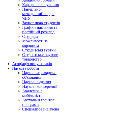
Академічні обміни
Кар'єрне планування
Навчально-
методичний відділ
ЧНУ
Захист прав студентів
Графіки навчання та
постійний розклад
Студрада
Можливості за
кордоном
Студентські гуртки
Студентське наукове
товариство
Асоціація випускників
Наукова робота
Науково-громадські
об'єднання
Наукові видання
Наукові конференції
Академічна
мобільність
Актуальні грантові
програми
Спеціалізована вчена