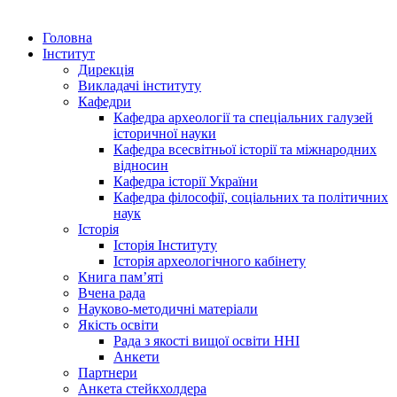
Головна
Інститут
Дирекція
Викладачі інституту
Кафедри
Кафедра археології та спеціальних галузей
історичної науки
Кафедра всесвітньої історії та міжнародних
відносин
Кафедра історії України
Кафедра філософії, соціальних та політичних
наук
Історія
Історія Інституту
Історія археологічного кабінету
Книга памʼяті
Вчена рада
Науково-методичні матеріали
Якість освіти
Рада з якості вищої освіти ННІ
Анкети
Партнери
Анкета стейкхолдера