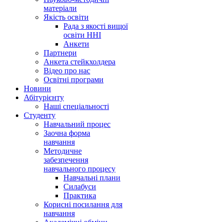
матеріали
Якість освіти
Рада з якості вищої
освіти ННІ
Анкети
Партнери
Анкета стейкхолдера
Відео про нас
Освітні програми
Hовини
Абітурієнту
Наші спеціальності
Студенту
Навчальний процес
Заочна форма
навчання
Методичне
забезпечення
навчального процесу
Навчальні плани
Силабуси
Практика
Корисні посилання для
навчання