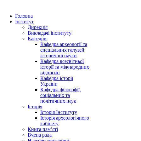
Головна
Інститут
Дирекція
Викладачі інституту
Кафедри
Кафедра археології та
спеціальних галузей
історичної науки
Кафедра всесвітньої
історії та міжнародних
відносин
Кафедра історії
України
Кафедра філософії,
соціальних та
політичних наук
Історія
Історія Інституту
Історія археологічного
кабінету
Книга памʼяті
Вчена рада
Науково-методичні