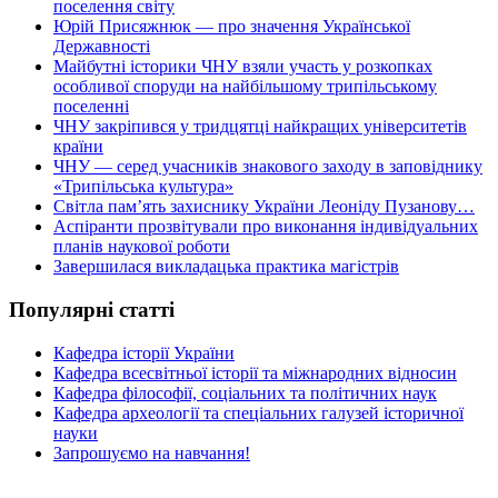
поселення світу
Юрій Присяжнюк — про значення Української
Державності
Майбутні історики ЧНУ взяли участь у розкопках
особливої споруди на найбільшому трипільському
поселенні
ЧНУ закріпився у тридцятці найкращих університетів
країни
ЧНУ — серед учасників знакового заходу в заповіднику
«Трипільська культура»
Світла пам’ять захиснику України Леоніду Пузанову…
Аспіранти прозвітували про виконання індивідуальних
планів наукової роботи
Завершилася викладацька практика магістрів
Популярні статті
Кафедра історії України
Кафедра всесвітньої історії та міжнародних відносин
Кафедра філософії, соціальних та політичних наук
Кафедра археології та спеціальних галузей історичної
науки
Запрошуємо на навчання!