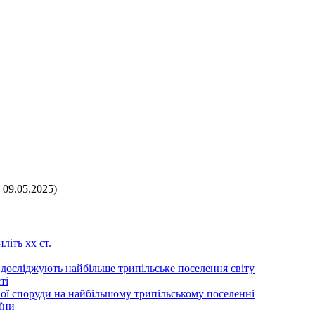
 09.05.2025)
літь хх ст.
 досліджують найбільше трипільське поселення світу
ті
ої споруди на найбільшому трипільському поселенні
їни