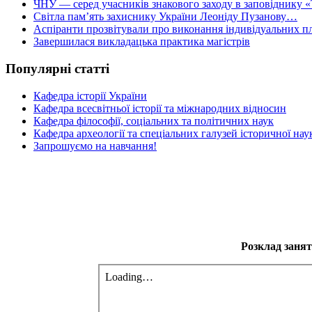
ЧНУ — серед учасників знакового заходу в заповіднику «
Світла пам’ять захиснику України Леоніду Пузанову…
Аспіранти прозвітували про виконання індивідуальних пл
Завершилася викладацька практика магістрів
Популярні статті
Кафедра історії України
Кафедра всесвітньої історії та міжнародних відносин
Кафедра філософії, соціальних та політичних наук
Кафедра археології та спеціальних галузей історичної нау
Запрошуємо на навчання!
Розклад занять