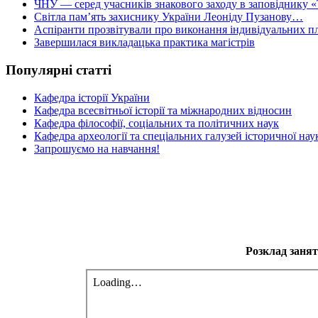
ЧНУ — серед учасників знакового заходу в заповіднику «
Світла пам’ять захиснику України Леоніду Пузанову…
Аспіранти прозвітували про виконання індивідуальних пл
Завершилася викладацька практика магістрів
Популярні статті
Кафедра історії України
Кафедра всесвітньої історії та міжнародних відносин
Кафедра філософії, соціальних та політичних наук
Кафедра археології та спеціальних галузей історичної нау
Запрошуємо на навчання!
Розклад занять