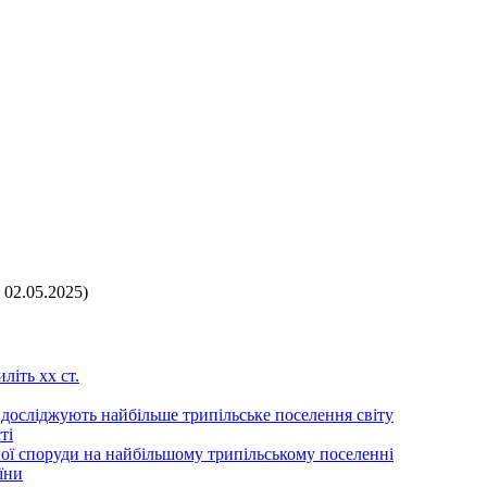
 02.05.2025)
літь хх ст.
 досліджують найбільше трипільське поселення світу
ті
ої споруди на найбільшому трипільському поселенні
їни