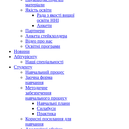
матеріали
Якість освіти
Рада з якості вищої
освіти ННІ
Анкети
Партнери
Анкета стейкхолдера
Відео про нас
Освітні програми
Hовини
Абітурієнту
Наші спеціальності
Студенту
Навчальний процес
Заочна форма
навчання
Методичне
забезпечення
навчального процесу
Навчальні плани
Силабуси
Практика
Корисні посилання для
навчання