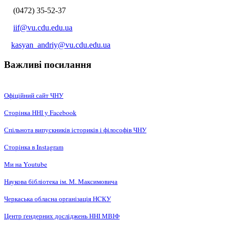
(0472) 35-52-37
iif@vu.cdu.edu.ua
kasyan_andriy@vu.cdu.edu.ua
Важливі посилання
Офіційний сайт ЧНУ
Сторінка ННІ у Facebook
Спільнота випускників істориків і філософів ЧНУ
Сторінка в Instagram
Ми на Youtube
Наукова бібліотека ім. М. Максимовича
Черкаська обласна організація НCКУ
Центр ґендерних досліджень ННІ МВІФ