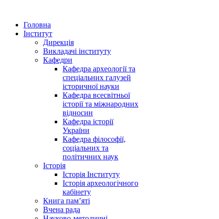
Головна
Інститут
Дирекція
Викладачі інституту
Кафедри
Кафедра археології та
спеціальних галузей
історичної науки
Кафедра всесвітньої
історії та міжнародних
відносин
Кафедра історії
України
Кафедра філософії,
соціальних та
політичних наук
Історія
Історія Інституту
Історія археологічного
кабінету
Книга памʼяті
Вчена рада
Науково-методичні