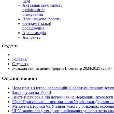
рада
Актуальні можливості
публікації та
стажування
План наукової роботи
Фундаментальні
дослідження
Архів заходів
Аспіранту
Студенту
Головна
/
Студенту
/
Розклад занять денної форми ІІ семестр 2024/2025 (28.04 -
Останні новини
Нова праця з історії революційної боротьби перших десяти
Запрошуємо на збори!
Шість тисяч років під ногами: як на Черкащині археологи
Юрій Присяжнюк — про значення Української Державнос
Майбутні історики ЧНУ взяли участь у розкопках особлив
ЧНУ закріпився у тридцятці найкращих університетів кра