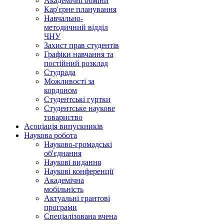
Академічні обміни
Кар'єрне планування
Навчально-
методичний відділ
ЧНУ
Захист прав студентів
Графіки навчання та
постійний розклад
Студрада
Можливості за
кордоном
Студентські гуртки
Студентське наукове
товариство
Асоціація випускників
Наукова робота
Науково-громадські
об'єднання
Наукові видання
Наукові конференції
Академічна
мобільність
Актуальні грантові
програми
Спеціалізована вчена