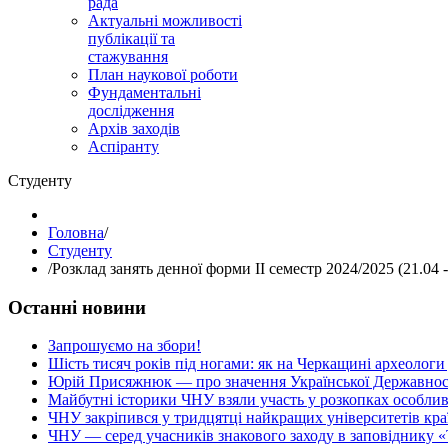
рада
Актуальні можливості
публікації та
стажування
План наукової роботи
Фундаментальні
дослідження
Архів заходів
Аспіранту
Студенту
Головна
/
Студенту
/
Розклад занять денної форми ІІ семестр 2024/2025 (21.04 -
Останні новини
Запрошуємо на збори!
Шість тисяч років під ногами: як на Черкащині археологи
Юрій Присяжнюк — про значення Української Державнос
Майбутні історики ЧНУ взяли участь у розкопках особлив
ЧНУ закріпився у тридцятці найкращих університетів кра
ЧНУ — серед учасників знакового заходу в заповіднику «