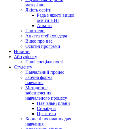
матеріали
Якість освіти
Рада з якості вищої
освіти ННІ
Анкети
Партнери
Анкета стейкхолдера
Відео про нас
Освітні програми
Hовини
Абітурієнту
Наші спеціальності
Студенту
Навчальний процес
Заочна форма
навчання
Методичне
забезпечення
навчального процесу
Навчальні плани
Силабуси
Практика
Корисні посилання для
навчання