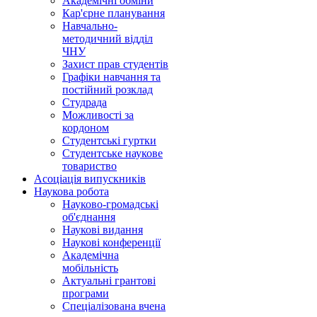
Академічні обміни
Кар'єрне планування
Навчально-
методичний відділ
ЧНУ
Захист прав студентів
Графіки навчання та
постійний розклад
Студрада
Можливості за
кордоном
Студентські гуртки
Студентське наукове
товариство
Асоціація випускників
Наукова робота
Науково-громадські
об'єднання
Наукові видання
Наукові конференції
Академічна
мобільність
Актуальні грантові
програми
Спеціалізована вчена