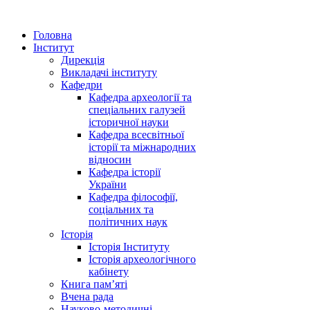
Головна
Інститут
Дирекція
Викладачі інституту
Кафедри
Кафедра археології та
спеціальних галузей
історичної науки
Кафедра всесвітньої
історії та міжнародних
відносин
Кафедра історії
України
Кафедра філософії,
соціальних та
політичних наук
Історія
Історія Інституту
Історія археологічного
кабінету
Книга памʼяті
Вчена рада
Науково-методичні