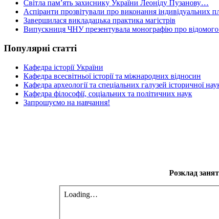
Світла пам’ять захиснику України Леоніду Пузанову…
Аспіранти прозвітували про виконання індивідуальних пл
Завершилася викладацька практика магістрів
Випускниця ЧНУ презентувала монографію про відомого 
Популярні статті
Кафедра історії України
Кафедра всесвітньої історії та міжнародних відносин
Кафедра археології та спеціальних галузей історичної нау
Кафедра філософії, соціальних та політичних наук
Запрошуємо на навчання!
Розклад занять