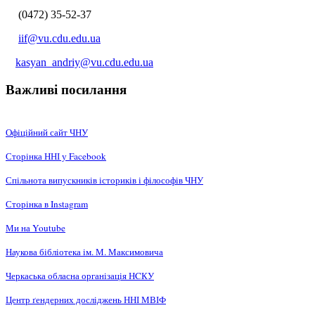
(0472) 35-52-37
iif@vu.cdu.edu.ua
kasyan_andriy@vu.cdu.edu.ua
Важливі посилання
Офіційний сайт ЧНУ
Сторінка ННІ у Facebook
Спільнота випускників істориків і філософів ЧНУ
Сторінка в Instagram
Ми на Youtube
Наукова бібліотека ім. М. Максимовича
Черкаська обласна організація НCКУ
Центр ґендерних досліджень ННІ МВІФ