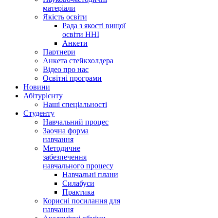
матеріали
Якість освіти
Рада з якості вищої
освіти ННІ
Анкети
Партнери
Анкета стейкхолдера
Відео про нас
Освітні програми
Hовини
Абітурієнту
Наші спеціальності
Студенту
Навчальний процес
Заочна форма
навчання
Методичне
забезпечення
навчального процесу
Навчальні плани
Силабуси
Практика
Корисні посилання для
навчання