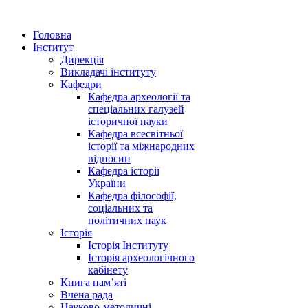
Головна
Інститут
Дирекція
Викладачі інституту
Кафедри
Кафедра археології та
спеціальних галузей
історичної науки
Кафедра всесвітньої
історії та міжнародних
відносин
Кафедра історії
України
Кафедра філософії,
соціальних та
політичних наук
Історія
Історія Інституту
Історія археологічного
кабінету
Книга памʼяті
Вчена рада
Науково-методичні