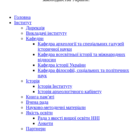
Головна
Інститут
Дирекція
Викладачі інституту
Кафедри
Кафедра археології та спеціальних галузей
історичної науки
Кафедра всесвітньої історії та міжнародних
відносин
Кафедра історії України
Кафедра філософії, соціальних та політичних
наук
Історія
Історія Інституту
Історія археологічного кабінету
Книга памʼяті
Вчена рада
Науково-методичні матеріали
Якість освіти
Рада з якості вищої освіти ННІ
Анкети
Партнери