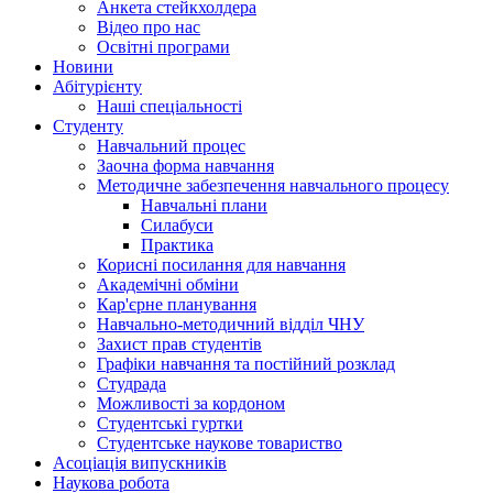
Анкета стейкхолдера
Відео про нас
Освітні програми
Hовини
Абітурієнту
Наші спеціальності
Студенту
Навчальний процес
Заочна форма навчання
Методичне забезпечення навчального процесу
Навчальні плани
Силабуси
Практика
Корисні посилання для навчання
Академічні обміни
Кар'єрне планування
Навчально-методичний відділ ЧНУ
Захист прав студентів
Графіки навчання та постійний розклад
Студрада
Можливості за кордоном
Студентські гуртки
Студентське наукове товариство
Асоціація випускників
Наукова робота