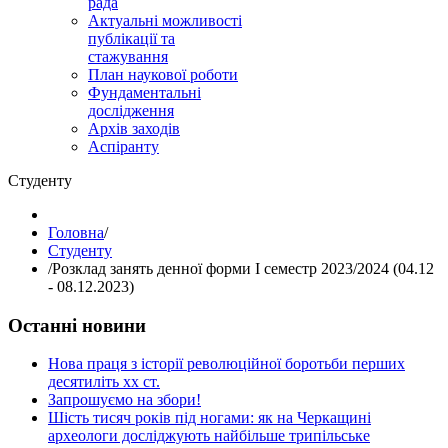
рада
Актуальні можливості
публікації та
стажування
План наукової роботи
Фундаментальні
дослідження
Архів заходів
Аспіранту
Студенту
Головна
/
Студенту
/
Розклад занять денної форми І семестр 2023/2024 (04.12
- 08.12.2023)
Останні новини
Нова праця з історії революційної боротьби перших
десятиліть хх ст.
Запрошуємо на збори!
Шість тисяч років під ногами: як на Черкащині
археологи досліджують найбільше трипільське