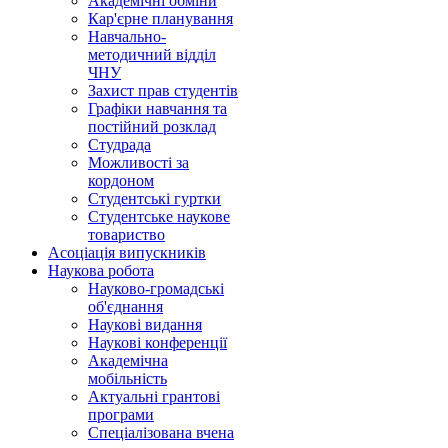
Академічні обміни
Кар'єрне планування
Навчально-
методичний відділ
ЧНУ
Захист прав студентів
Графіки навчання та
постійний розклад
Студрада
Можливості за
кордоном
Студентські гуртки
Студентське наукове
товариство
Асоціація випускників
Наукова робота
Науково-громадські
об'єднання
Наукові видання
Наукові конференції
Академічна
мобільність
Актуальні грантові
програми
Спеціалізована вчена