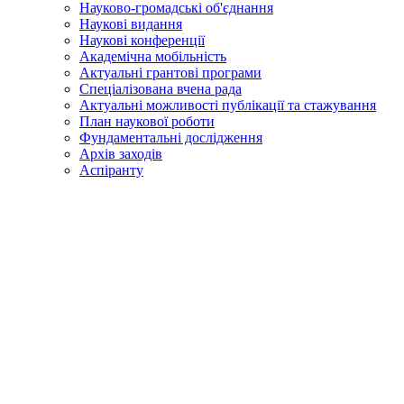
Науково-громадські об'єднання
Наукові видання
Наукові конференції
Академічна мобільність
Актуальні грантові програми
Спеціалізована вчена рада
Актуальні можливості публікації та стажування
План наукової роботи
Фундаментальні дослідження
Архів заходів
Аспіранту