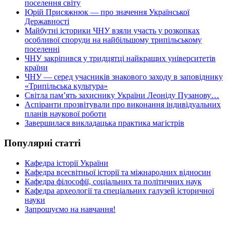
поселення світу
Юрій Присяжнюк — про значення Української
Державності
Майбутні історики ЧНУ взяли участь у розкопках
особливої споруди на найбільшому трипільському
поселенні
ЧНУ закріпився у тридцятці найкращих університетів
країни
ЧНУ — серед учасників знакового заходу в заповіднику
«Трипільська культура»
Світла пам’ять захиснику України Леоніду Пузанову…
Аспіранти прозвітували про виконання індивідуальних
планів наукової роботи
Завершилася викладацька практика магістрів
Популярні статті
Кафедра історії України
Кафедра всесвітньої історії та міжнародних відносин
Кафедра філософії, соціальних та політичних наук
Кафедра археології та спеціальних галузей історичної
науки
Запрошуємо на навчання!