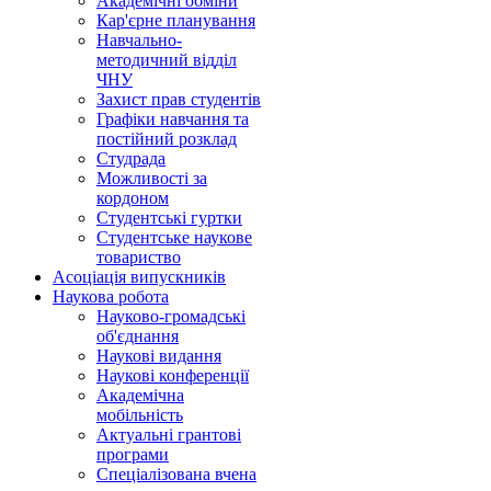
Академічні обміни
Кар'єрне планування
Навчально-
методичний відділ
ЧНУ
Захист прав студентів
Графіки навчання та
постійний розклад
Студрада
Можливості за
кордоном
Студентські гуртки
Студентське наукове
товариство
Асоціація випускників
Наукова робота
Науково-громадські
об'єднання
Наукові видання
Наукові конференції
Академічна
мобільність
Актуальні грантові
програми
Спеціалізована вчена