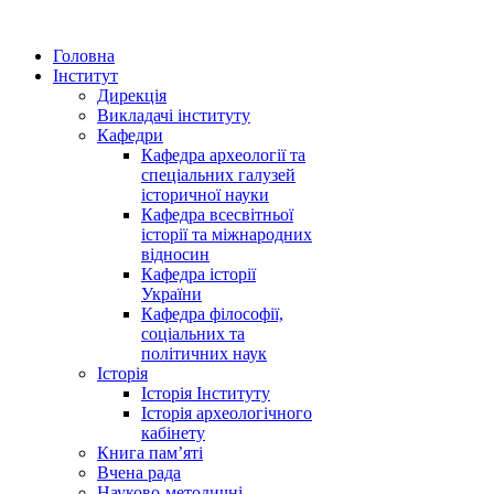
Головна
Інститут
Дирекція
Викладачі інституту
Кафедри
Кафедра археології та
спеціальних галузей
історичної науки
Кафедра всесвітньої
історії та міжнародних
відносин
Кафедра історії
України
Кафедра філософії,
соціальних та
політичних наук
Історія
Історія Інституту
Історія археологічного
кабінету
Книга памʼяті
Вчена рада
Науково-методичні