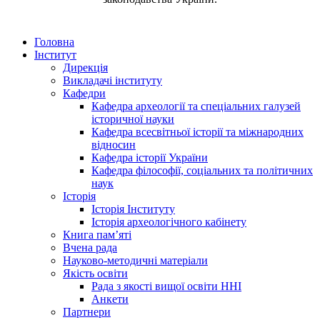
Головна
Інститут
Дирекція
Викладачі інституту
Кафедри
Кафедра археології та спеціальних галузей
історичної науки
Кафедра всесвітньої історії та міжнародних
відносин
Кафедра історії України
Кафедра філософії, соціальних та політичних
наук
Історія
Історія Інституту
Історія археологічного кабінету
Книга памʼяті
Вчена рада
Науково-методичні матеріали
Якість освіти
Рада з якості вищої освіти ННІ
Анкети
Партнери