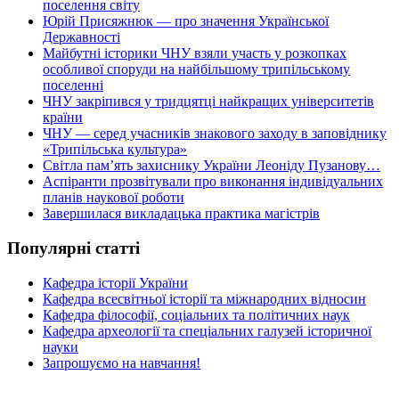
поселення світу
Юрій Присяжнюк — про значення Української
Державності
Майбутні історики ЧНУ взяли участь у розкопках
особливої споруди на найбільшому трипільському
поселенні
ЧНУ закріпився у тридцятці найкращих університетів
країни
ЧНУ — серед учасників знакового заходу в заповіднику
«Трипільська культура»
Світла пам’ять захиснику України Леоніду Пузанову…
Аспіранти прозвітували про виконання індивідуальних
планів наукової роботи
Завершилася викладацька практика магістрів
Популярні статті
Кафедра історії України
Кафедра всесвітньої історії та міжнародних відносин
Кафедра філософії, соціальних та політичних наук
Кафедра археології та спеціальних галузей історичної
науки
Запрошуємо на навчання!