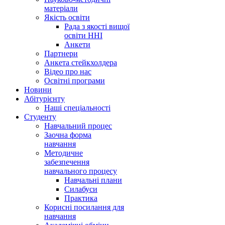
матеріали
Якість освіти
Рада з якості вищої
освіти ННІ
Анкети
Партнери
Анкета стейкхолдера
Відео про нас
Освітні програми
Hовини
Абітурієнту
Наші спеціальності
Студенту
Навчальний процес
Заочна форма
навчання
Методичне
забезпечення
навчального процесу
Навчальні плани
Силабуси
Практика
Корисні посилання для
навчання