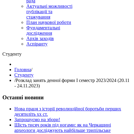
рада
Актуальні можливості
публікації та
стажування
План наукової роботи
Фундаментальні
дослідження
Архів заходів
Аспіранту
Студенту
Головна
/
Студенту
/
Розклад занять денної форми І семестр 2023/2024 (20.11
- 24.11.2023)
Останні новини
Нова праця з історії революційної боротьби перших
десятиліть хх ст.
Запрошуємо на збори!
Шість тисяч років під ногами: як на Черкащині
археологи досліджують найбільше трипільське