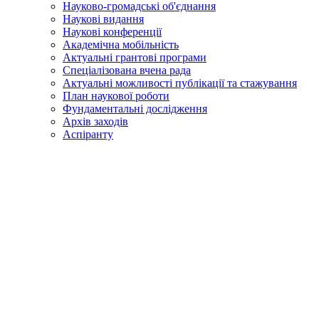
Науково-громадські об'єднання
Наукові видання
Наукові конференції
Академічна мобільність
Актуальні грантові програми
Спеціалізована вчена рада
Актуальні можливості публікації та стажування
План наукової роботи
Фундаментальні дослідження
Архів заходів
Аспіранту