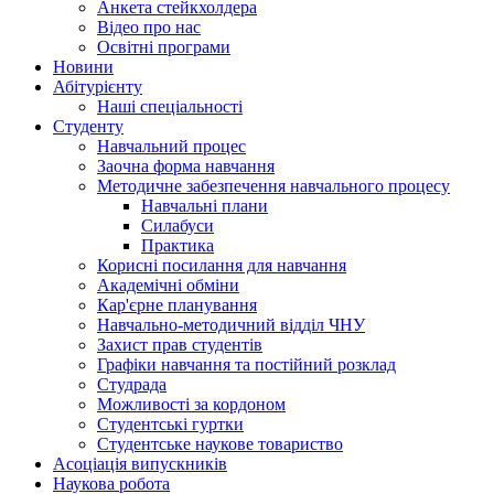
Анкета стейкхолдера
Відео про нас
Освітні програми
Hовини
Абітурієнту
Наші спеціальності
Студенту
Навчальний процес
Заочна форма навчання
Методичне забезпечення навчального процесу
Навчальні плани
Силабуси
Практика
Корисні посилання для навчання
Академічні обміни
Кар'єрне планування
Навчально-методичний відділ ЧНУ
Захист прав студентів
Графіки навчання та постійний розклад
Студрада
Можливості за кордоном
Студентські гуртки
Студентське наукове товариство
Асоціація випускників
Наукова робота