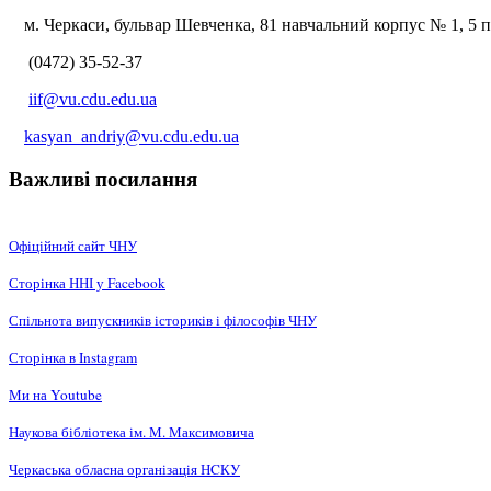
м. Черкаси, бульвар Шевченка, 81 навчальний корпус № 1, 5 по
(0472) 35-52-37
iif@vu.cdu.edu.ua
kasyan_andriy@vu.cdu.edu.ua
Важливі посилання
Офіційний сайт ЧНУ
Сторінка ННІ у Facebook
Спільнота випускників істориків і філософів ЧНУ
Сторінка в Instagram
Ми на Youtube
Наукова бібліотека ім. М. Максимовича
Черкаська обласна організація НCКУ