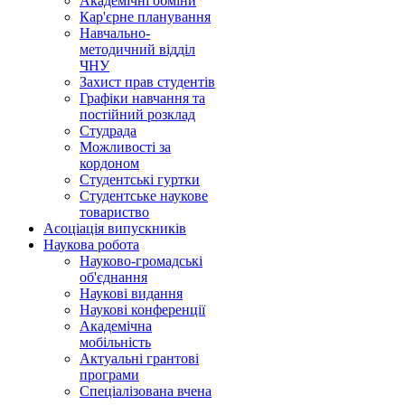
Академічні обміни
Кар'єрне планування
Навчально-
методичний відділ
ЧНУ
Захист прав студентів
Графіки навчання та
постійний розклад
Студрада
Можливості за
кордоном
Студентські гуртки
Студентське наукове
товариство
Асоціація випускників
Наукова робота
Науково-громадські
об'єднання
Наукові видання
Наукові конференції
Академічна
мобільність
Актуальні грантові
програми
Спеціалізована вчена