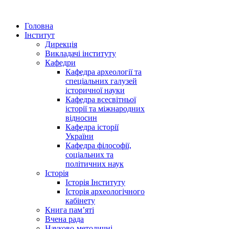
Головна
Інститут
Дирекція
Викладачі інституту
Кафедри
Кафедра археології та
спеціальних галузей
історичної науки
Кафедра всесвітньої
історії та міжнародних
відносин
Кафедра історії
України
Кафедра філософії,
соціальних та
політичних наук
Історія
Історія Інституту
Історія археологічного
кабінету
Книга памʼяті
Вчена рада
Науково-методичні