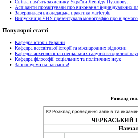
Світла пам’ять захиснику України Леоніду Пузанову…
Аспіранти прозвітували про виконання індивідуальних пл
Завершилася викладацька практика магістрів
Випускниця ЧНУ презентувала монографію про відомого 
Популярні статті
Кафедра історії України
Кафедра всесвітньої історії та міжнародних відносин
Кафедра археології та спеціальних галузей історичної нау
Кафедра філософії, соціальних та політичних наук
Запрошуємо на навчання!
Розклад скл