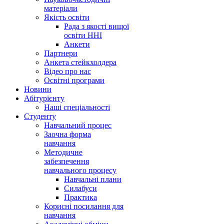
матеріали
Якість освіти
Рада з якості вищої
освіти ННІ
Анкети
Партнери
Анкета стейкхолдера
Відео про нас
Освітні програми
Hовини
Абітурієнту
Наші спеціальності
Студенту
Навчальний процес
Заочна форма
навчання
Методичне
забезпечення
навчального процесу
Навчальні плани
Силабуси
Практика
Корисні посилання для
навчання