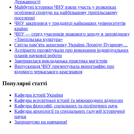
Державності
Майбутні історики ЧНУ взяли участь у розкопках
особливої споруди на найбільшому трипільському
поселенні
ЧНУ закріпився у тридцятці найкращих університетів
країни
ЧНУ — серед учасників знакового заходу в заповіднику
«Трипільська культура»
Світла пам’ять захиснику України Леоніду Пузанову…
Аспіранти прозвітували про виконання індивідуальних
планів наукової роботи
Завершилася викладацька практика магістрів
Випускниця ЧНУ презентувала монографію про
відомого черкаського краєзнавця
Популярні статті
Кафедра історії України
Кафедра всесвітньої історії та міжнародних відносин
Кафедра філософії, соціальних та політичних наук
Кафедра археології та спеціальних галузей історичної
науки
Запрошуємо на навчання!