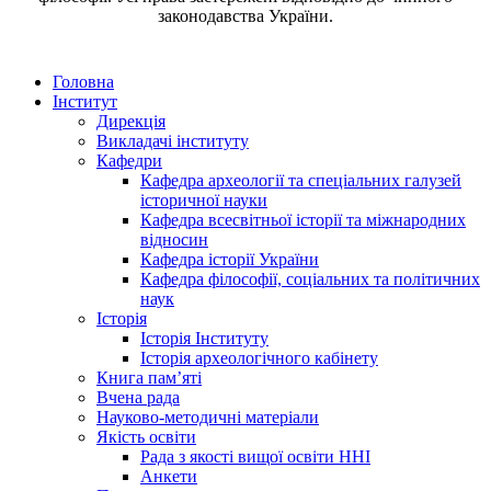
законодавства України.
Головна
Інститут
Дирекція
Викладачі інституту
Кафедри
Кафедра археології та спеціальних галузей
історичної науки
Кафедра всесвітньої історії та міжнародних
відносин
Кафедра історії України
Кафедра філософії, соціальних та політичних
наук
Історія
Історія Інституту
Історія археологічного кабінету
Книга памʼяті
Вчена рада
Науково-методичні матеріали
Якість освіти
Рада з якості вищої освіти ННІ
Анкети