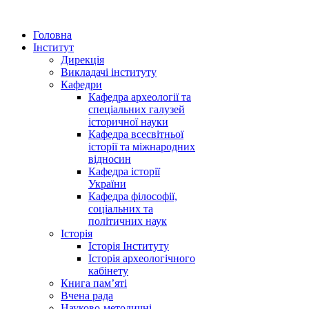
Головна
Інститут
Дирекція
Викладачі інституту
Кафедри
Кафедра археології та
спеціальних галузей
історичної науки
Кафедра всесвітньої
історії та міжнародних
відносин
Кафедра історії
України
Кафедра філософії,
соціальних та
політичних наук
Історія
Історія Інституту
Історія археологічного
кабінету
Книга памʼяті
Вчена рада
Науково-методичні