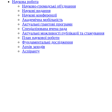
Наукова робота
Науково-громадські об'єднання
Наукові видання
Наукові конференції
Академічна мобільність
Актуальні грантові програми
Спеціалізована вчена рада
Актуальні можливості публікації та стажування
План наукової роботи
Фундаментальні дослідження
Архів заходів
Аспіранту