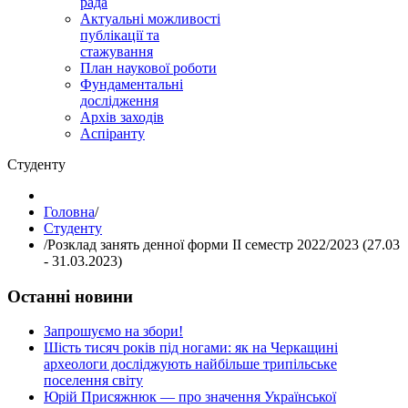
рада
Актуальні можливості
публікації та
стажування
План наукової роботи
Фундаментальні
дослідження
Архів заходів
Аспіранту
Студенту
Головна
/
Студенту
/
Розклад занять денної форми ІІ семестр 2022/2023 (27.03
- 31.03.2023)
Останні новини
Запрошуємо на збори!
Шість тисяч років під ногами: як на Черкащині
археологи досліджують найбільше трипільське
поселення світу
Юрій Присяжнюк — про значення Української