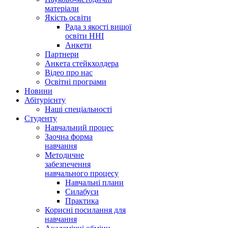
матеріали
Якість освіти
Рада з якості вищої
освіти ННІ
Анкети
Партнери
Анкета стейкхолдера
Відео про нас
Освітні програми
Hовини
Абітурієнту
Наші спеціальності
Студенту
Навчальний процес
Заочна форма
навчання
Методичне
забезпечення
навчального процесу
Навчальні плани
Силабуси
Практика
Корисні посилання для
навчання