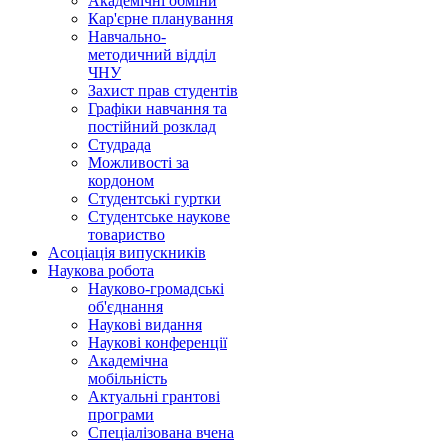
Академічні обміни
Кар'єрне планування
Навчально-
методичний відділ
ЧНУ
Захист прав студентів
Графіки навчання та
постійний розклад
Студрада
Можливості за
кордоном
Студентські гуртки
Студентське наукове
товариство
Асоціація випускників
Наукова робота
Науково-громадські
об'єднання
Наукові видання
Наукові конференції
Академічна
мобільність
Актуальні грантові
програми
Спеціалізована вчена