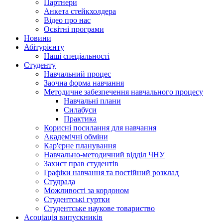
Партнери
Анкета стейкхолдера
Відео про нас
Освітні програми
Hовини
Абітурієнту
Наші спеціальності
Студенту
Навчальний процес
Заочна форма навчання
Методичне забезпечення навчального процесу
Навчальні плани
Силабуси
Практика
Корисні посилання для навчання
Академічні обміни
Кар'єрне планування
Навчально-методичний відділ ЧНУ
Захист прав студентів
Графіки навчання та постійний розклад
Студрада
Можливості за кордоном
Студентські гуртки
Студентське наукове товариство
Асоціація випускників