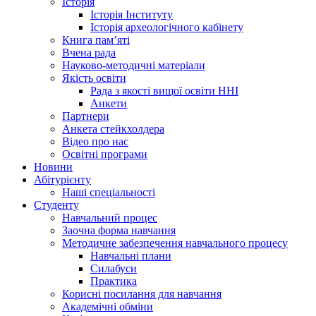
Історія
Історія Інституту
Історія археологічного кабінету
Книга памʼяті
Вчена рада
Науково-методичні матеріали
Якість освіти
Рада з якості вищої освіти ННІ
Анкети
Партнери
Анкета стейкхолдера
Відео про нас
Освітні програми
Hовини
Абітурієнту
Наші спеціальності
Студенту
Навчальний процес
Заочна форма навчання
Методичне забезпечення навчального процесу
Навчальні плани
Силабуси
Практика
Корисні посилання для навчання
Академічні обміни