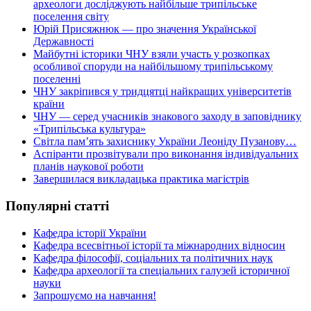
археологи досліджують найбільше трипільське
поселення світу
Юрій Присяжнюк — про значення Української
Державності
Майбутні історики ЧНУ взяли участь у розкопках
особливої споруди на найбільшому трипільському
поселенні
ЧНУ закріпився у тридцятці найкращих університетів
країни
ЧНУ — серед учасників знакового заходу в заповіднику
«Трипільська культура»
Світла пам’ять захиснику України Леоніду Пузанову…
Аспіранти прозвітували про виконання індивідуальних
планів наукової роботи
Завершилася викладацька практика магістрів
Популярні статті
Кафедра історії України
Кафедра всесвітньої історії та міжнародних відносин
Кафедра філософії, соціальних та політичних наук
Кафедра археології та спеціальних галузей історичної
науки
Запрошуємо на навчання!