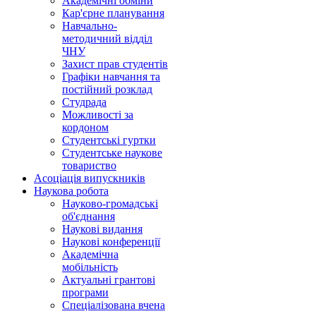
Академічні обміни
Кар'єрне планування
Навчально-
методичний відділ
ЧНУ
Захист прав студентів
Графіки навчання та
постійний розклад
Студрада
Можливості за
кордоном
Студентські гуртки
Студентське наукове
товариство
Асоціація випускників
Наукова робота
Науково-громадські
об'єднання
Наукові видання
Наукові конференції
Академічна
мобільність
Актуальні грантові
програми
Спеціалізована вчена