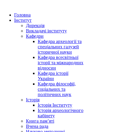
Головна
Інститут
Дирекція
Викладачі інституту
Кафедри
Кафедра археології та
спеціальних галузей
історичної науки
Кафедра всесвітньої
історії та міжнародних
відносин
Кафедра історії
України
Кафедра філософії,
соціальних та
політичних наук
Історія
Історія Інституту
Історія археологічного
кабінету
Книга памʼяті
Вчена рада
Науково-методичні