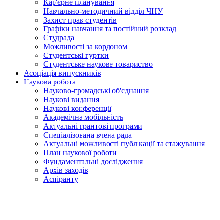
Кар'єрне планування
Навчально-методичний відділ ЧНУ
Захист прав студентів
Графіки навчання та постійний розклад
Студрада
Можливості за кордоном
Студентські гуртки
Студентське наукове товариство
Асоціація випускників
Наукова робота
Науково-громадські об'єднання
Наукові видання
Наукові конференції
Академічна мобільність
Актуальні грантові програми
Спеціалізована вчена рада
Актуальні можливості публікації та стажування
План наукової роботи
Фундаментальні дослідження
Архів заходів
Аспіранту