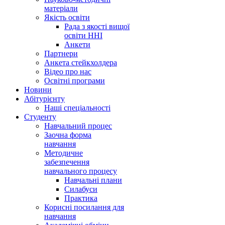
матеріали
Якість освіти
Рада з якості вищої
освіти ННІ
Анкети
Партнери
Анкета стейкхолдера
Відео про нас
Освітні програми
Hовини
Абітурієнту
Наші спеціальності
Студенту
Навчальний процес
Заочна форма
навчання
Методичне
забезпечення
навчального процесу
Навчальні плани
Силабуси
Практика
Корисні посилання для
навчання