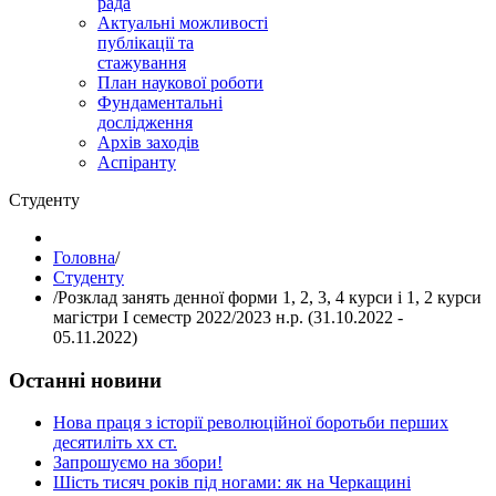
рада
Актуальні можливості
публікації та
стажування
План наукової роботи
Фундаментальні
дослідження
Архів заходів
Аспіранту
Студенту
Головна
/
Студенту
/
Розклад занять денної форми 1, 2, 3, 4 курси і 1, 2 курси
магістри І семестр 2022/2023 н.р. (31.10.2022 -
05.11.2022)
Останні новини
Нова праця з історії революційної боротьби перших
десятиліть хх ст.
Запрошуємо на збори!
Шість тисяч років під ногами: як на Черкащині