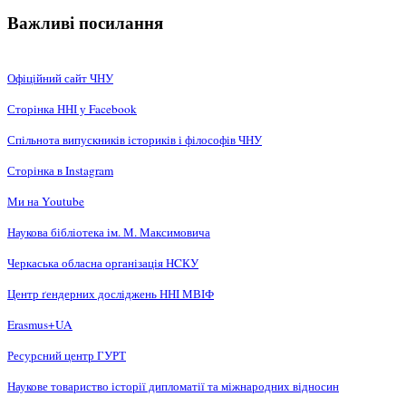
Важливі посилання
Офіційний сайт ЧНУ
Сторінка ННІ у Facebook
Спільнота випускників істориків і філософів ЧНУ
Сторінка в Instagram
Ми на Youtube
Наукова бібліотека ім. М. Максимовича
Черкаська обласна організація НCКУ
Центр ґендерних досліджень ННІ МВІФ
Erasmus+UA
Ресурсний центр ГУРТ
Наукове товариство історії дипломатії та міжнародних відносин