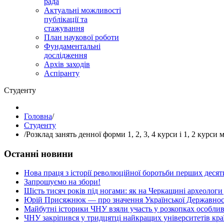
рада
Актуальні можливості
публікації та
стажування
План наукової роботи
Фундаментальні
дослідження
Архів заходів
Аспіранту
Студенту
Головна
/
Студенту
/
Розклад занять денної форми 1, 2, 3, 4 курси і 1, 2 курси м
Останні новини
Нова праця з історії революційної боротьби перших десяти
Запрошуємо на збори!
Шість тисяч років під ногами: як на Черкащині археологи
Юрій Присяжнюк — про значення Української Державнос
Майбутні історики ЧНУ взяли участь у розкопках особлив
ЧНУ закріпився у тридцятці найкращих університетів кра