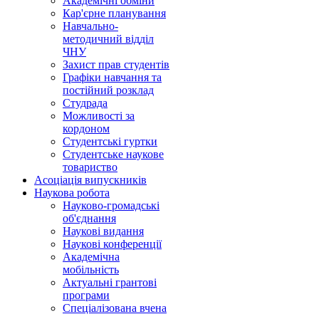
Академічні обміни
Кар'єрне планування
Навчально-
методичний відділ
ЧНУ
Захист прав студентів
Графіки навчання та
постійний розклад
Студрада
Можливості за
кордоном
Студентські гуртки
Студентське наукове
товариство
Асоціація випускників
Наукова робота
Науково-громадські
об'єднання
Наукові видання
Наукові конференції
Академічна
мобільність
Актуальні грантові
програми
Спеціалізована вчена