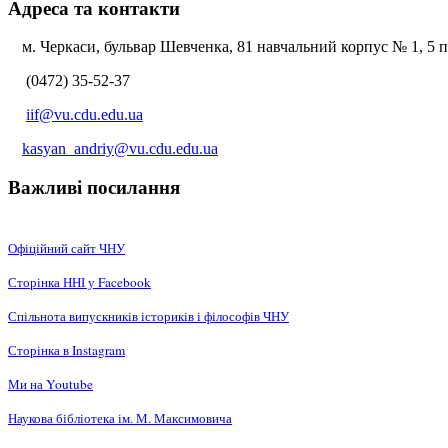
Адреса та контакти
м. Черкаси, бульвар Шевченка, 81 навчальний корпус № 1, 5 по
(0472) 35-52-37
iif@vu.cdu.edu.ua
kasyan_andriy@vu.cdu.edu.ua
Важливі посилання
Офіційний сайт ЧНУ
Сторінка ННІ у Facebook
Спільнота випускників істориків і філософів ЧНУ
Сторінка в Instagram
Ми на Youtube
Наукова бібліотека ім. М. Максимовича