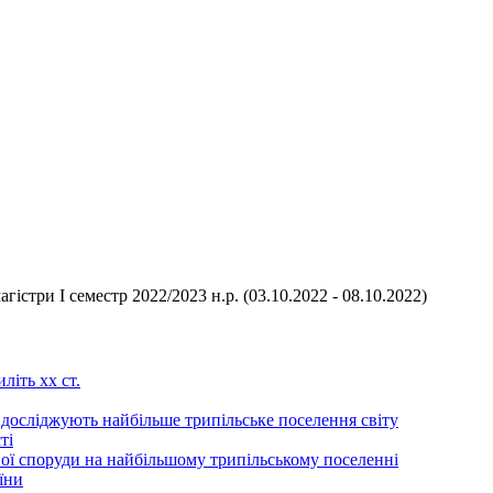
агістри І семестр 2022/2023 н.р. (03.10.2022 - 08.10.2022)
літь хх ст.
 досліджують найбільше трипільське поселення світу
ті
ої споруди на найбільшому трипільському поселенні
їни