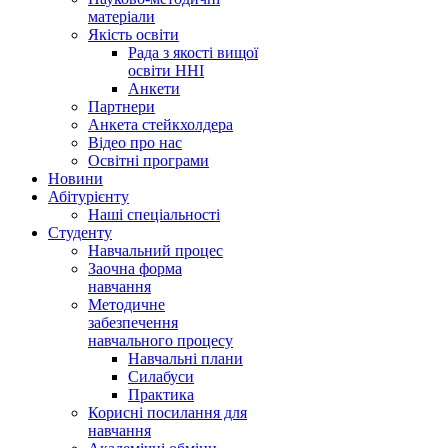
матеріали
Якість освіти
Рада з якості вищої
освіти ННІ
Анкети
Партнери
Анкета стейкхолдера
Відео про нас
Освітні програми
Hовини
Абітурієнту
Наші спеціальності
Студенту
Навчальний процес
Заочна форма
навчання
Методичне
забезпечення
навчального процесу
Навчальні плани
Силабуси
Практика
Корисні посилання для
навчання