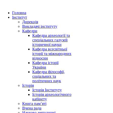
Головна
Інститут
Дирекція
Викладачі інституту
Кафедри
Кафедра археології та
спеціальних галузей
історичної науки
Кафедра всесвітньої
історії та міжнародних
відносин
Кафедра історії
України
Кафедра філософії,
соціальних та
політичних наук
Історія
Історія Інституту
Історія археологічного
кабінету
Книга памʼяті
Вчена рада
Науково-методичні