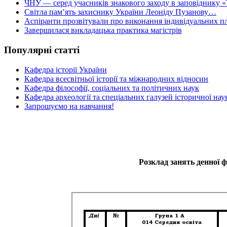
ЧНУ — серед учасників знакового заходу в заповіднику «
Світла пам’ять захиснику України Леоніду Пузанову…
Аспіранти прозвітували про виконання індивідуальних пл
Завершилася викладацька практика магістрів
Популярні статті
Кафедра історії України
Кафедра всесвітньої історії та міжнародних відносин
Кафедра філософії, соціальних та політичних наук
Кафедра археології та спеціальних галузей історичної нау
Запрошуємо на навчання!
Розклад занять денної фо