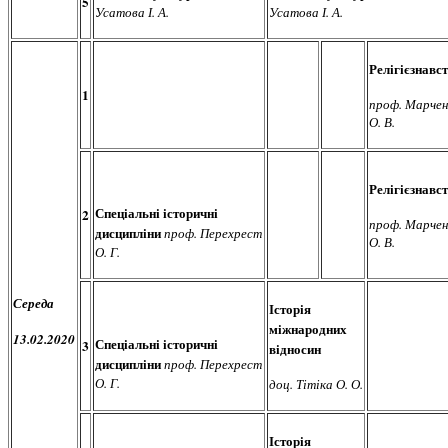
5
Усатова І. А.
Усатова І. А.
Релігієзнавс
1
проф. Марчен
О. В.
Релігієзнавс
Спеціальні історичні
2
проф. Марчен
дисципліни
проф. Перехрест
О. В.
О. Г.
Середа
Історія
міжнародних
13.02.2020
Спеціальні історичні
3
відносин
дисципліни
проф. Перехрест
О. Г.
доц. Тітіка О. О.
Історія