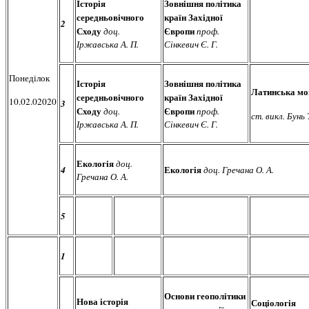
Історія
Зовнішня політика
середньовічного
країн Західної
2
Сходу
Європи
доц.
проф.
Іржавська А. П.
Сінкевич Є. Г.
Понеділок
Історія
Зовнішня політика
Латинська мо
середньовічного
країн Західної
10.02.02020
3
Сходу
Європи
доц.
проф.
ст. викл. Бунь 
Іржавська А. П.
Сінкевич Є. Г.
Екологія
доц.
Екологія
4
доц. Гречана О. А.
Гречана О. А.
5
1
Основи геополітики
Нова історія
Соціологія