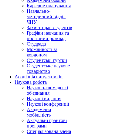
Академічні обміни
Кар'єрне планування
Навчально-
методичний відділ
ЧНУ
Захист прав студентів
Графіки навчання та
постійний розклад
Студрада
Можливості за
кордоном
Студентські гуртки
Студентське наукове
товариство
Асоціація випускників
Наукова робота
Науково-громадські
об'єднання
Наукові видання
Наукові конференції
Академічна
мобільність
Актуальні грантові
програми
Спеціалізована вчена