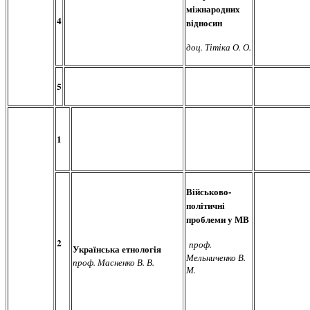
міжнародних
4
відносин
доц. Тітіка О. О.
5
1
Військово-
політичні
проблеми у МВ
2
проф.
Українська етнологія
Мельниченко В.
проф. Масненко В. В.
М.