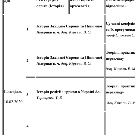
Дні
освіта (Історія)
археологія
відносини…
Сучасні конфлі
Історія Західної Європи та Північної
1
та їх врегулюва
Америки н. ч.
доц. Кірєєва В. О.
проф.Сінкєвич Є
Теорія і практи
Історія Західної Європи та Північної
перекладу
2
Америки н. ч.
доц. Кірєєва В. О.
доц. Кикоть В. М
Теорія і практи
Понеділок
Історія релігії і церкви в Україні
доц.
перекладу
3
Терещенко Т. В.
10.02.2020
доц.Кикоть В. М
4