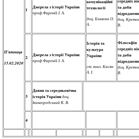
середніх ві
комунікаційні
Джерела з історії України
та доби
технології
1
проф.Фареній І. А.
відродженн
доц. Блакова О.
доц. Кретов
А.
В.
Філософія
Історія та
середніх ві
культура
П’ятниця
Джерела з історії України
та доби
України
2
проф.Фареній І. А.
відродженн
15.02.2020
ст. викл. Касян
доц. Кретов
А. І.
В.
Давня та середньовічна
3
історія України
доц.
Івангородський К. В.
4