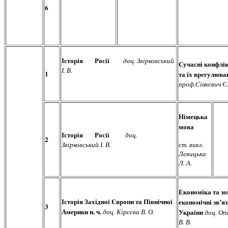
6
Історія Росії
доц. Звірковський
Сучасні конфлі
І. В.
1
та їх врегулюва
проф.Сінкєвич Є.
Німецька
мова
Історія Росії
доц.
2
Звірковський І. В.
ст. викл.
Левицька
Л. А.
Економіка та зо
Історія Західної Європи та Північної
економічні зв’я
3
Америки н. ч.
доц. Кірєєва В. О.
України
доц. Оп
В. В.