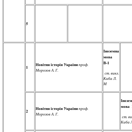
5
Іноземна
мова
В-1
Новітня історія України
проф.
1
Морозов А. Г.
ст. викл.
Киба Л.
М
Інозе
мова 
Новітня історія України
проф.
2
Морозов А. Г.
ст. ви
Киба 