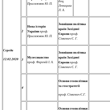
доц.
Присяжнюк Ю. П.
Левицька
Л. А.
Зовнішня політика
Нова історія
країн Західної
2
України
проф.
Європи
проф.
Присяжнюк Ю. П.
Сінкевич Є. Г.
Середа
Зовнішня політика
Музеєзнавство
країн Західної
12.02.2020
3
проф. Фареній І. А.
Європи
проф.
Сінкевич Є. Г.
Основи геополітики
та геостратегії
4
проф. Сінкевич Є.Г.
Основи геополітики