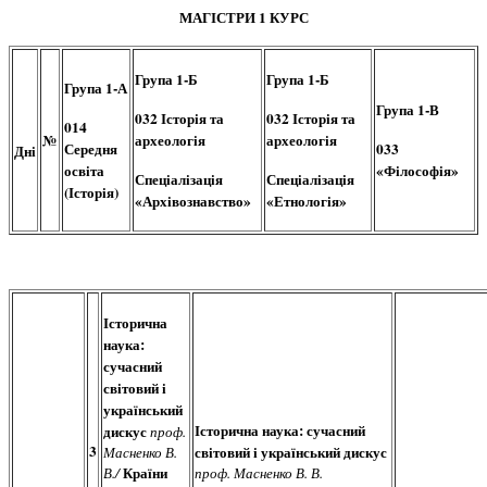
МАГІСТРИ 1 КУРС
Група 1-Б
Група 1-Б
Група 1-А
Група 1-В
032 Історія та
032 Історія та
014
№
археологія
археологія
Середня
033
Дні
освіта
«Філософія»
Спеціалізація
Спеціалізація
(Історія)
«Архівознавство»
«Етнологія»
Історична
наука:
сучасний
світовий і
український
Історична наука: сучасний
дискус
проф.
3
світовий і український дискус
Масненко В.
Країни
В./
проф. Масненко В. В.