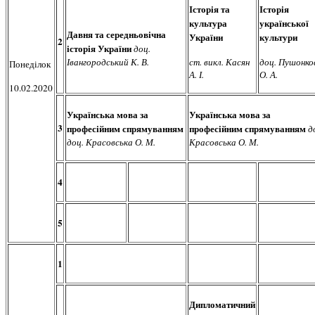
Історія та
Історія
культура
української
Давня та середньовічна
України
культури
2
історія України
доц.
Івангородський К. В.
ст. викл. Касян
доц. Пушонко
Понеділок
А. І.
О. А.
10.02.2020
Українська мова за
Українська мова за
3
професійним спрямуванням
професійним спрямуванням
д
доц. Красовська О. М.
Красовська О. М.
4
5
1
Дипломатичний