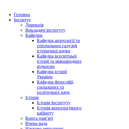
Головна
Інститут
Дирекція
Викладачі інституту
Кафедри
Кафедра археології та
спеціальних галузей
історичної науки
Кафедра всесвітньої
історії та міжнародних
відносин
Кафедра історії
України
Кафедра філософії,
соціальних та
політичних наук
Історія
Історія Інституту
Історія археологічного
кабінету
Книга памʼяті
Вчена рада
Науково-методичні