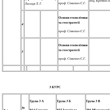
доц. Кретов П.
проф. Сінкевич Є.Г.
Лисиця Л. Г.
Основи геополітики
та геостратегії
4
проф. Сінкевич Є.Г.
Основи геополітики
та геостратегії
5
проф. Сінкевич Є.Г.
3 КУРС
Група 3 А
Група 3 Б
Група 3 В
№
014 Середня
032 Історія та
291 Міжнародні