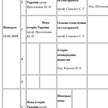
та геостратегії
2
України
проф.
доц. Шевченко 
Присяжнюк Ю. П.
проф. Сінкевич Є. Г.
Нова
Основи геополітики
історія України
Вівторок
та геостратегії
3
проф. Присяжнюк
11.02.2020
проф. Сінкевич Є. Г.
Ю. П.
Історія
міжнародних
4
відносин
доц. Кірєєва В. О.
5
Німецька
мова
Нова історія
1
України
проф.