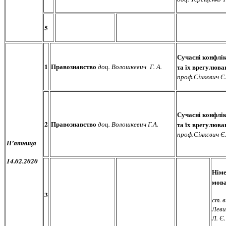
5
Сучасні конфлі
1
Правознавство
доц. Волошкевич Г. А.
та їх врегулюва
проф.Сінкєвич Є.
Сучасні конфлі
2
Правознавство
доц. Волошкевич Г.А.
та їх врегулюва
проф.Сінкєвич Є.
П’ятниця
14.02.2020
Нім
мов
3
ст. в
Леви
Л. Є.