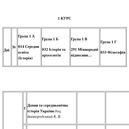
1 КУРС
Група 1 А
Група 1 Б
Група 1 В
Група 1 Г
014 Середня
№
032 Історія та
291 Міжнародні
Дні
освіта
033 Філософія
археологія
відносини…
(Історія)
Давня та середньовічна
1
історія України
доц.
Івангородський К. В.