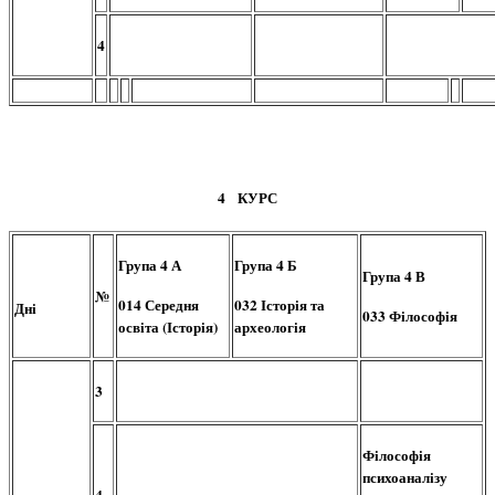
4
4 КУРС
Група 4 А
Група 4 Б
Група 4 В
№
014 Середня
032 Історія та
Дні
033 Філософія
освіта (Історія)
археологія
3
Філософія
психоаналізу