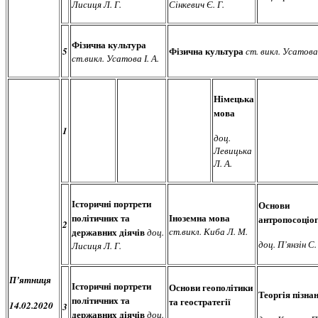
Лисиця Л. Г.
Сінкевич Є. Г.
Фізична культура
Фізична культура
5
ст. викл. Усатова 
ст.викл. Усатова І. А.
Німецька
мова
1
доц.
Левицька
Л. А.
Історичні портрети
Основи
політичних та
Іноземна мова
антропосоціог
2
державних діячів
ст.викл. Киба Л. М.
доц.
доц. П’янзін С.
Лисиця Л. Г.
П’ятниця
Історичні портрети
Основи геополітики
Теоргія пізна
політичних та
та геостратегії
14.02.2020
3
державних діячів
доц.