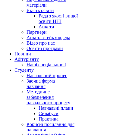
матеріали
Якість освіти
Рада з якості вищої
освіти ННІ
Анкети
Партнери
Анкета стейкхолдера
Відео про нас
Освітні програми
Hовини
Абітурієнту
Наші спеціальності
Студенту
Навчальний процес
Заочна форма
навчання
Методичне
забезпечення
навчального процесу
Навчальні плани
Силабуси
Практика
Корисні посилання для
навчання