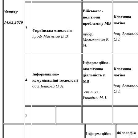
Військово-
Четвер
Класична
політичні
14.02.2020
логіка
проблеми у МВ
3
Українська етнологія
доц. Астапов
проф.
проф. Масненко В. В.
О. І.
Мельниченко В.
М.
Інформаційно-
аналітична
Класична
Інформаційно-
діяльність у
логіка
4
комунікаційні технології
МВ
доц. Астапов
доц. Блакова О. А.
О. І.
ст. викл.
Ратніков М. І.
5
Філософія
Інформаційно-