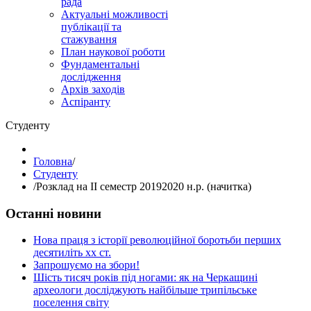
рада
Актуальні можливості
публікації та
стажування
План наукової роботи
Фундаментальні
дослідження
Архів заходів
Аспіранту
Студенту
Головна
/
Студенту
/
Розклад на ІІ семестр 20192020 н.р. (начитка)
Останні новини
Нова праця з історії революційної боротьби перших
десятиліть хх ст.
Запрошуємо на збори!
Шість тисяч років під ногами: як на Черкащині
археологи досліджують найбільше трипільське
поселення світу