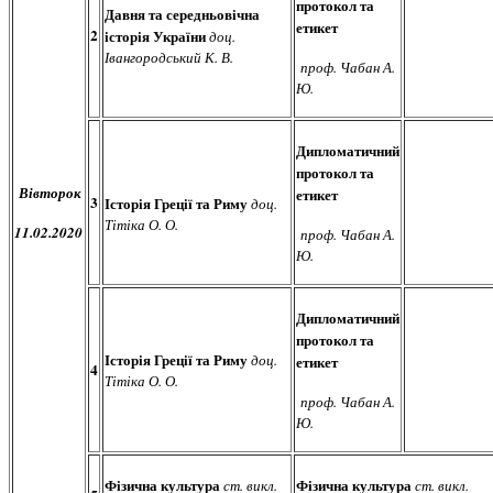
протокол та
Давня та середньовічна
етикет
2
історія України
доц.
Івангородський К. В.
проф. Чабан А.
Ю.
Дипломатичний
протокол та
Вівторок
етикет
3
Історія Греції та Риму
доц.
Тітіка О. О.
11.02.2020
проф. Чабан А.
Ю.
Дипломатичний
протокол та
Історія Греції та Риму
доц.
етикет
4
Тітіка О. О.
проф. Чабан А.
Ю.
Фізична культура
Фізична культура
ст. викл.
ст. викл.