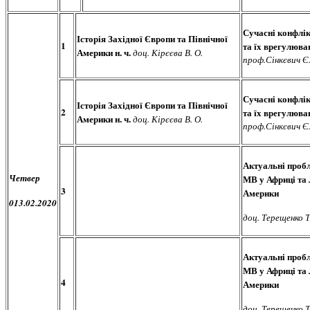
Сучасні конфлі
Історія Західної Європи та Північної
1
та їх врегулюва
Америки н. ч.
доц. Кірєєва В. О.
проф.Сінкєвич Є.
Сучасні конфлі
Історія Західної Європи та Північної
2
та їх врегулюва
Америки н. ч.
доц. Кірєєва В. О.
проф.Сінкєвич Є.
Актуальні проб
Четвер
МВ у Африці та 
3
Америки
013.02.2020
доц. Терещенко Т.
Актуальні проб
МВ у Африці та 
4
Америки
доц. Терещенко Т.