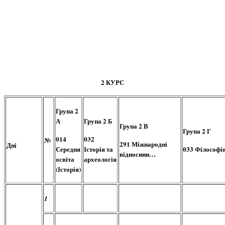
2 КУРС
Група 2
А
Група 2 Б
Група 2 В
Група 2 Г
014
032
№
291 Міжнародні
Дні
Середня
Історія та
033 Філософі
відносини…
освіта
археологія
(Історія)
1