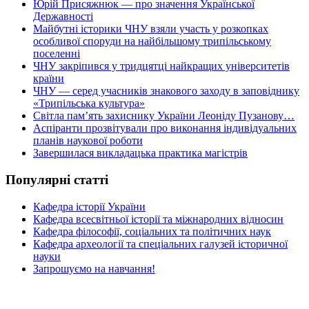
Юрій Присяжнюк — про значення Української
Державності
Майбутні історики ЧНУ взяли участь у розкопках
особливої споруди на найбільшому трипільському
поселенні
ЧНУ закріпився у тридцятці найкращих університетів
країни
ЧНУ — серед учасників знакового заходу в заповіднику
«Трипільська культура»
Світла пам’ять захиснику України Леоніду Пузанову…
Аспіранти прозвітували про виконання індивідуальних
планів наукової роботи
Завершилася викладацька практика магістрів
Популярні статті
Кафедра історії України
Кафедра всесвітньої історії та міжнародних відносин
Кафедра філософії, соціальних та політичних наук
Кафедра археології та спеціальних галузей історичної
науки
Запрошуємо на навчання!