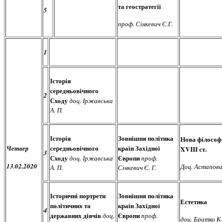
та геостратегії
5
проф. Сінкевич Є.Г.
1
Історія
середньовічного
2
Сходу
доц. Іржавська
А. П.
Історія
Зовнішня політика
Нова філософ
середньовічного
країн Західної
Четвер
XVIII
ст.
3
Сходу
Європи
доц. Іржавська
проф.
13.02.2020
Доц. Астапова 
А. П.
Сінкевич Є. Г.
Історичні портрети
Зовнішня політика
Естетика
політичних та
країн Західної
4
державних діячів
Європи
доц.
проф.
доц. Братко К.