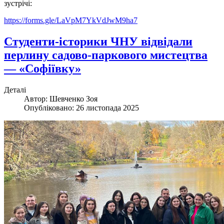
зустрічі:
https://forms.gle/
LaVpM7YkVdJwM9ha7
Студенти-історики ЧНУ відвідали
перлину садово-паркового мистецтва
— «Софіївку»
Деталі
Автор:
Шевченко Зоя
Опубліковано: 26 листопада 2025