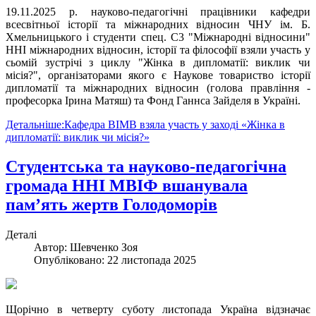
19.11.2025 р. науково-педагогічні працівники кафедри
всесвітньої історії та міжнародних відносин ЧНУ ім. Б.
Хмельницького і студенти спец. С3 "Міжнародні відносини"
ННІ міжнародних відносин, історії та філософії взяли участь у
сьомій зустрічі з циклу "Жінка в дипломатії: виклик чи
місія?", організаторами якого є Наукове товариство історії
дипломатії та міжнародних відносин (голова правління -
професорка Ірина Матяш) та Фонд Ганнса Зайделя в Україні.
Детальніше:Кафедра ВІМВ взяла участь у заході «Жінка в
дипломатії: виклик чи місія?»
Студентська та науково-педагогічна
громада ННІ МВІФ вшанувала
памʼять жертв Голодоморів
Деталі
Автор:
Шевченко Зоя
Опубліковано: 22 листопада 2025
Щорічно в четверту суботу листопада Україна відзначає