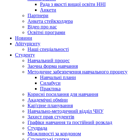
Рада з якості вищої освіти ННІ
Анкети
Партнери
Анкета стейкхолдера
Відео про нас
Освітні програми
Hовини
Абітурієнту
Наші спеціальності
Студенту
Навчальний процес
Заочна форма навчання
Методичне забезпечення навчального процесу
Навчальні плани
Силабуси
Практика
Корисні посилання для навчання
Академічні обміни
Кар'єрне планування
Навчально-методичний відділ ЧНУ
Захист прав студентів
Графіки навчання та постійний розклад
Студрада
Можливості за кордоном
Студентські гуртки