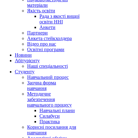
матеріали
Якість освіти
Рада з якості вищої
освіти ННІ
Анкети
Партнери
Анкета стейкхолдера
Відео про нас
Освітні програми
Hовини
Абітурієнту
Наші спеціальності
Студенту
Навчальний процес
Заочна форма
навчання
Методичне
забезпечення
навчального процесу
Навчальні плани
Силабуси
Практика
Корисні посилання для
навчання