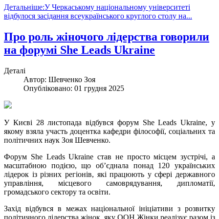
Детальніше:У Черкаському національному університеті
відбулося засідання всеукраїнського круглого столу на...
Про роль жіночого лідерства говорили
на форумі She Leads Ukraine
Деталі
Автор:
Шевченко Зоя
Опубліковано: 01 грудня 2025
У Києві 28 листопада відбувся форум She Leads Ukraine, у
якому взяла участь доцентка кафедри філософії, соціальних та
політичних наук Зоя Шевченко.
Форум She Leads Ukraine став не просто місцем зустрічі, а
масштабною подією, що об’єднала понад 120 українських
лідерок із різних регіонів, які працюють у сфері державного
управління, місцевого самоврядування, дипломатії,
громадського сектору та освіти.
Захід відбувся в межах національної ініціативи з розвитку
політичного лідерства жінок, яку ООН Жінки реалізує разом із