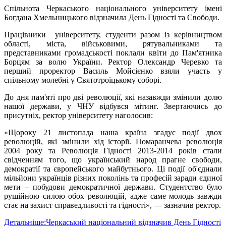
Спільнота Черкаського національного університету імені
Богдана Хмельницького відзначила День Гідності та Свободи.
Працівники університету, студенти разом із керівництвом
області, міста, військовими, рятувальниками та
представниками громадськості поклали квіти до Пам'ятника
Борцям за волю України. Ректор Олександр Черевко та
перший проректор Василь Мойсієнко взяли участь у
спільному молебні у Святотроїцькому соборі.
До дня пам'яті про дві революції, які назавжди змінили долю
нашої держави, у ЧНУ відбувся мітинг. Звертаючись до
присутніх, ректор університету наголосив:
«Щороку 21 листопада наша країна згадує події двох
революцій, які змінили хід історії. Помаранчева революція
2004 року та Революція Гідності 2013-2014 років стали
свідченням того, що український народ прагне свободи,
демократії та європейського майбутнього. Ці події об'єднали
мільйони українців різних поколінь та професій заради єдиної
мети – побудови демократичної держави. Студентство було
рушійною силою обох революцій, адже саме молодь завжди
стає на захист справедливості та гідності», — зазначив ректор.
Детальніше:Черкаський національний відзначив День Гідності