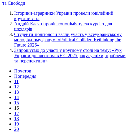
та Свободи
Історики-аграрники України провели ювілейний
круглий стіл
Андрій Касян провів топонімічну екскурсію для
школярів
Студенти-політологи взяли участь у всеукраїнському
молодіжному форумі «Political Collider: Rethinking the
Future 2026»
Запрошуємо до участі у круглому столі на тему: «Рух
України до членства в ЄС 2025 року: успіхи, проблеми
та перспективи»
Початок
Попередня
11
12
13
14
15
16
17
18
19
20