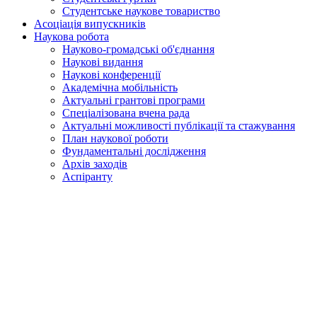
Студентське наукове товариство
Асоціація випускників
Наукова робота
Науково-громадські об'єднання
Наукові видання
Наукові конференції
Академічна мобільність
Актуальні грантові програми
Спеціалізована вчена рада
Актуальні можливості публікації та стажування
План наукової роботи
Фундаментальні дослідження
Архів заходів
Аспіранту