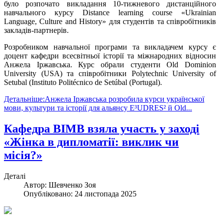
було розпочато викладання 10-тижневого дистанційного
навчального курсу Distance learning course «Ukrainian
Language, Culture and History» для студентів та співробітників
закладів-партнерів.
Розробником навчальної програми та викладачем курсу є
доцент кафедри всесвітньої історії та міжнародних відносин
Анжела Іржавська. Курс обрали студенти Old Dominion
University (USA) та співробітники Polytechnic University of
Setubal (Instituto Politécnico de Setúbal (Portugal).
Детальніше:Анжела Іржавська розробила курси української
мови, культури та історії для альянсу E³UDRES² й Old...
Кафедра ВІМВ взяла участь у заході
«Жінка в дипломатії: виклик чи
місія?»
Деталі
Автор:
Шевченко Зоя
Опубліковано: 24 листопада 2025