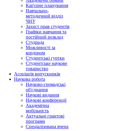
Академічні обміни
Кар'єрне планування
Навчально-
методичний відділ
ЧНУ
Захист прав студентів
Графіки навчання та
постійний розклад
Студрада
Можливості за
кордоном
Студентські гуртки
Студентське наукове
товариство
Асоціація випускників
Наукова робота
Науково-громадські
об'єднання
Наукові видання
Наукові конференції
Академічна
мобільність
Актуальні грантові
програми
Спеціалізована вчена