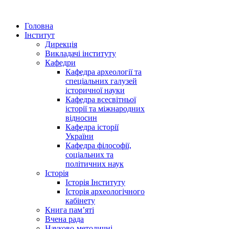
Головна
Інститут
Дирекція
Викладачі інституту
Кафедри
Кафедра археології та
спеціальних галузей
історичної науки
Кафедра всесвітньої
історії та міжнародних
відносин
Кафедра історії
України
Кафедра філософії,
соціальних та
політичних наук
Історія
Історія Інституту
Історія археологічного
кабінету
Книга памʼяті
Вчена рада
Науково-методичні