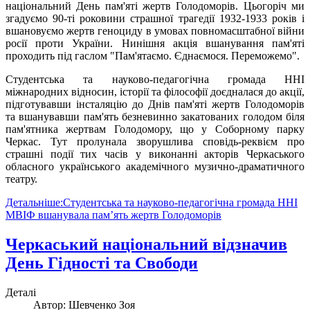
національний День пам'яті жертв Голодоморів. Цьогоріч ми
згадуємо 90-ті роковини страшної трагедії 1932-1933 років і
вшановуємо жертв геноциду в умовах повномасштабної війни
росії проти України. Нинішня акція вшанування пам'яті
проходить під гаслом "Пам'ятаємо. Єднаємося. Переможемо".
Студентська та науково-педагогічна громада ННІ
міжнародних відносин, історії та філософії доєдналася до акції,
підготувавши інсталяцію до Днів пам'яті жертв Голодоморів
та вшанувавши пам'ять безневинно закатованих голодом біля
пам'ятника жертвам Голодомору, що у Соборному парку
Черкас. Тут пролунала зворушлива сповідь-реквієм про
страшні події тих часів у виконанні акторів Черкаського
обласного українського академічного музично-драматичного
театру.
Детальніше:Студентська та науково-педагогічна громада ННІ
МВІФ вшанувала памʼять жертв Голодоморів
Черкаський національний відзначив
День Гідності та Свободи
Деталі
Автор:
Шевченко Зоя