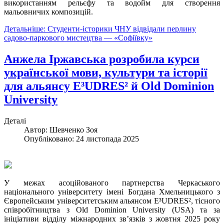
використанням рельєфу та водойм для створення
мальовничих композицій.
Детальніше: Студенти-історики ЧНУ відвідали перлину
садово-паркового мистецтва — «Софіївку»
Анжела Іржавська розробила курси
української мови, культури та історії
для альянсу E³UDRES² й Old Dominion
University
Деталі
Автор:
Шевченко Зоя
Опубліковано: 24 листопада 2025
У межах асоційованого партнерства Черкаського
національного університету імені Богдана Хмельницького з
Європейським університетським альянсом E³UDRES², тісного
співробітництва з Old Dominion University (USA) та за
ініціативи відділу міжнародних зв’язків з жовтня 2025 року