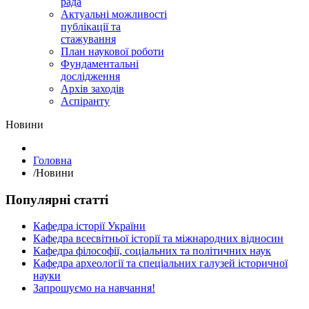
рада
Актуальні можливості
публікації та
стажування
План наукової роботи
Фундаментальні
дослідження
Архів заходів
Аспіранту
Hовини
Головна
/
Hовини
Популярні статті
Кафедра історії України
Кафедра всесвітньої історії та міжнародних відносин
Кафедра філософії, соціальних та політичних наук
Кафедра археології та спеціальних галузей історичної
науки
Запрошуємо на навчання!