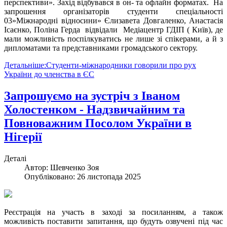
перспективи». Захід відбувався в он- та офлайн форматах. На
запрошення організаторів студенти спеціальності
03»Міжнародні відносини» Єлизавета Довгаленко, Анастасія
Ісаєнко, Поліна Герда відвідали Медіацентр ГДІП ( Київ), де
мали можливість поспілкуватись не лише зі спікерами, а й з
дипломатами та представниками громадського сектору.
Детальніше:Студенти-міжнародники говорили про рух
України до членства в ЄС
Запрошуємо на зустріч з Іваном
Холостенком - Надзвичайним та
Повноважним Посолом України в
Нігерії
Деталі
Автор:
Шевченко Зоя
Опубліковано: 26 листопада 2025
Реєстрація на участь в заході за посиланням, а також
можливість поставити запитання, що будуть озвучені під час