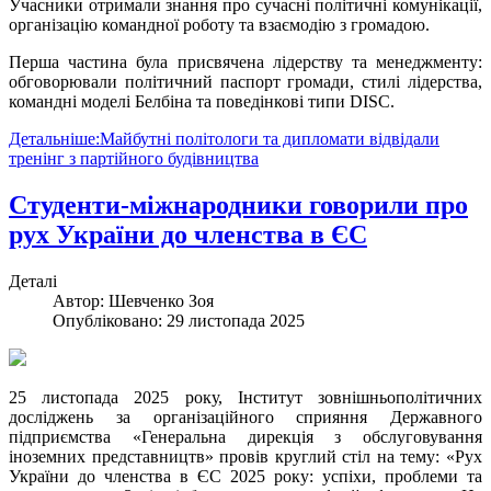
Учасники отримали знання про сучасні політичні комунікації,
організацію командної роботу та взаємодію з громадою.
Перша частина була присвячена лідерству та менеджменту:
обговорювали політичний паспорт громади, стилі лідерства,
командні моделі Белбіна та поведінкові типи DISC.
Детальніше:Майбутні політологи та дипломати відвідали
тренінг з партійного будівництва
Студенти-міжнародники говорили про
рух України до членства в ЄС
Деталі
Автор:
Шевченко Зоя
Опубліковано: 29 листопада 2025
25 листопада 2025 року, Інститут зовнішньополітичних
досліджень за організаційного сприяння Державного
підприємства «Генеральна дирекція з обслуговування
іноземних представництв» провів круглий стіл на тему: «Рух
України до членства в ЄС 2025 року: успіхи, проблеми та