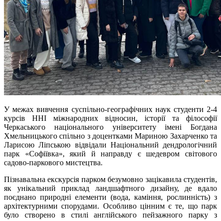
У межах вивчення суспільно-географічних наук студенти 2-4
курсів ННІ міжнародних відносин, історії та філософії
Черкаського національного університету імені Богдана
Хмельницького спільно з доцентками Мариною Захарченко та
Ларисою Ліпською відвідали Національний дендрологічний
парк «Софіївка», який й направду є шедевром світового
садово-паркового мистецтва.
Пізнавальна екскурсія парком безумовно зацікавила студентів,
як унікальний приклад ландшафтного дизайну, де вдало
поєднано природні елементи (вода, каміння, рослинність) з
архітектурними спорудами. Особливо цінним є те, що парк
було створено в стилі англійського пейзажного парку з