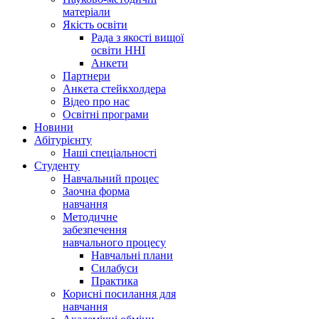
матеріали
Якість освіти
Рада з якості вищої
освіти ННІ
Анкети
Партнери
Анкета стейкхолдера
Відео про нас
Освітні програми
Hовини
Абітурієнту
Наші спеціальності
Студенту
Навчальний процес
Заочна форма
навчання
Методичне
забезпечення
навчального процесу
Навчальні плани
Силабуси
Практика
Корисні посилання для
навчання