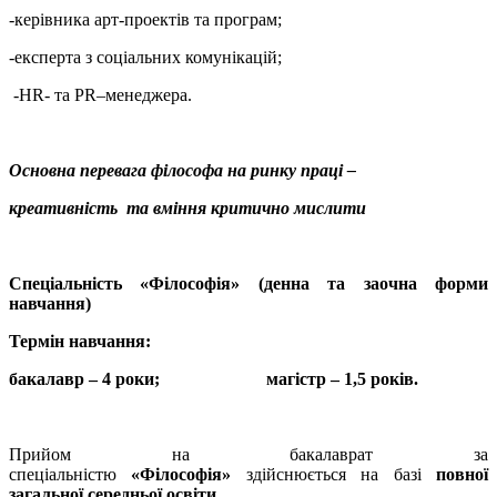
-керівника арт-проектів та програм;
-експерта з соціальних комунікацій;
-НR- та РR–менеджера.
Основна
перевага ф
і
лософа на ринку прац
і –
креативність та вміння критично мислити
Спеціальність «Філософія» (денна та заочна форми
навчання)
Термін навчання:
бакалавр – 4 роки; магістр – 1,5 років.
Прийом на бакалаврат за
спеціальністю
«Філософія»
здійснюється на базі
повної
загальної середньої освіти.