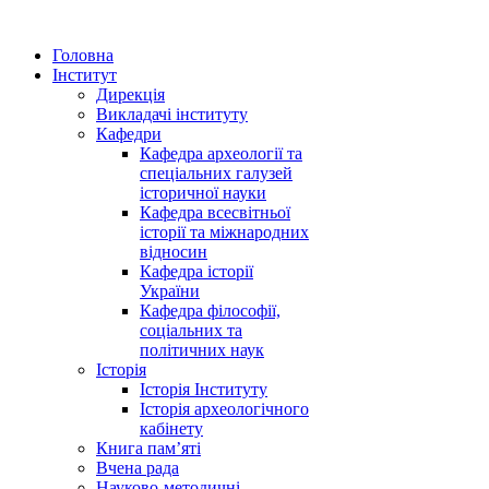
Головна
Інститут
Дирекція
Викладачі інституту
Кафедри
Кафедра археології та
спеціальних галузей
історичної науки
Кафедра всесвітньої
історії та міжнародних
відносин
Кафедра історії
України
Кафедра філософії,
соціальних та
політичних наук
Історія
Історія Інституту
Історія археологічного
кабінету
Книга памʼяті
Вчена рада
Науково-методичні