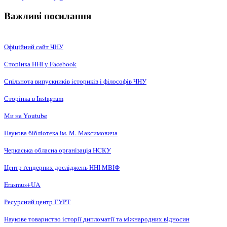
Важливі посилання
Офіційний сайт ЧНУ
Сторінка ННІ у Facebook
Спільнота випускників істориків і філософів ЧНУ
Сторінка в Instagram
Ми на Youtube
Наукова бібліотека ім. М. Максимовича
Черкаська обласна організація НCКУ
Центр ґендерних досліджень ННІ МВІФ
Erasmus+UA
Ресурсний центр ГУРТ
Наукове товариство історії дипломатії та міжнародних відносин