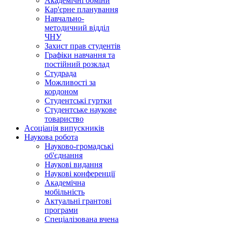
Академічні обміни
Кар'єрне планування
Навчально-
методичний відділ
ЧНУ
Захист прав студентів
Графіки навчання та
постійний розклад
Студрада
Можливості за
кордоном
Студентські гуртки
Студентське наукове
товариство
Асоціація випускників
Наукова робота
Науково-громадські
об'єднання
Наукові видання
Наукові конференції
Академічна
мобільність
Актуальні грантові
програми
Спеціалізована вчена