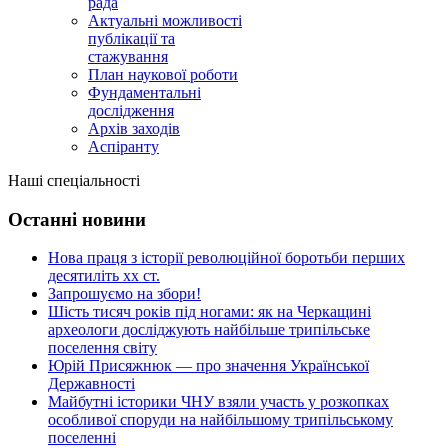
рада
Актуальні можливості
публікації та
стажування
План наукової роботи
Фундаментальні
дослідження
Архів заходів
Аспіранту
Наші спеціальності
Останні новини
Нова праця з історії революційної боротьби перших
десятиліть хх ст.
Запрошуємо на збори!
Шість тисяч років під ногами: як на Черкащині
археологи досліджують найбільше трипільське
поселення світу
Юрій Присяжнюк — про значення Української
Державності
Майбутні історики ЧНУ взяли участь у розкопках
особливої споруди на найбільшому трипільському
поселенні