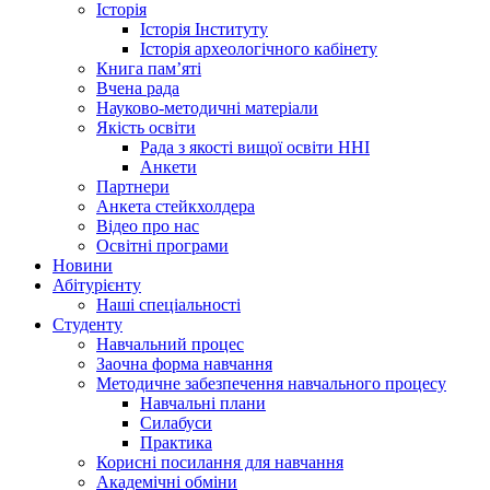
Історія
Історія Інституту
Історія археологічного кабінету
Книга памʼяті
Вчена рада
Науково-методичні матеріали
Якість освіти
Рада з якості вищої освіти ННІ
Анкети
Партнери
Анкета стейкхолдера
Відео про нас
Освітні програми
Hовини
Абітурієнту
Наші спеціальності
Студенту
Навчальний процес
Заочна форма навчання
Методичне забезпечення навчального процесу
Навчальні плани
Силабуси
Практика
Корисні посилання для навчання
Академічні обміни