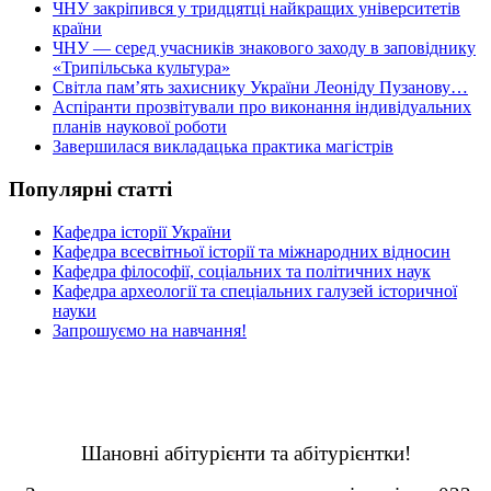
ЧНУ закріпився у тридцятці найкращих університетів
країни
ЧНУ — серед учасників знакового заходу в заповіднику
«Трипільська культура»
Світла пам’ять захиснику України Леоніду Пузанову…
Аспіранти прозвітували про виконання індивідуальних
планів наукової роботи
Завершилася викладацька практика магістрів
Популярні статті
Кафедра історії України
Кафедра всесвітньої історії та міжнародних відносин
Кафедра філософії, соціальних та політичних наук
Кафедра археології та спеціальних галузей історичної
науки
Запрошуємо на навчання!
Шановні абітурієнти та абітурієнтки!