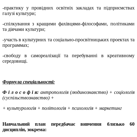
-практику у провідних освітніх закладах та підприємствах
галузі культури;
-спілкування з кращими фахівцями-філософами, політиками
та діячами культури;
-участь в культурних та соціально-просвітницьких проектах та
программах;
-свободу в самореалізації та перебуванні в креативному
середовищі.
Формула спеціальності:
Ф і л о с о ф і я:
антропологія (людинознавство) + соціологія
(суспільствознавство) +
+ культурологія + політологія + психологія + маркетинг
Навчальний план передбачає вивчення близько 60
дисциплін, зокрема: