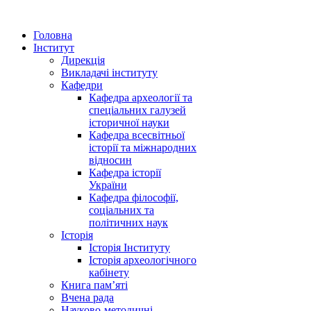
Головна
Інститут
Дирекція
Викладачі інституту
Кафедри
Кафедра археології та
спеціальних галузей
історичної науки
Кафедра всесвітньої
історії та міжнародних
відносин
Кафедра історії
України
Кафедра філософії,
соціальних та
політичних наук
Історія
Історія Інституту
Історія археологічного
кабінету
Книга памʼяті
Вчена рада
Науково-методичні