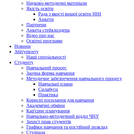
Науково-методичні матеріали
Якість освіти
Рада з якості вищої освіти ННІ
Анкети
Партнери
Анкета стейкхолдера
Відео про нас
Освітні програми
Hовини
Абітурієнту
Наші спеціальності
Студенту
Навчальний процес
Заочна форма навчання
Методичне забезпечення навчального процесу
Навчальні плани
Силабуси
Практика
Корисні посилання для навчання
Академічні обміни
Кар'єрне планування
Навчально-методичний відділ ЧНУ
Захист прав студентів
Графіки навчання та постійний розклад
Студрада