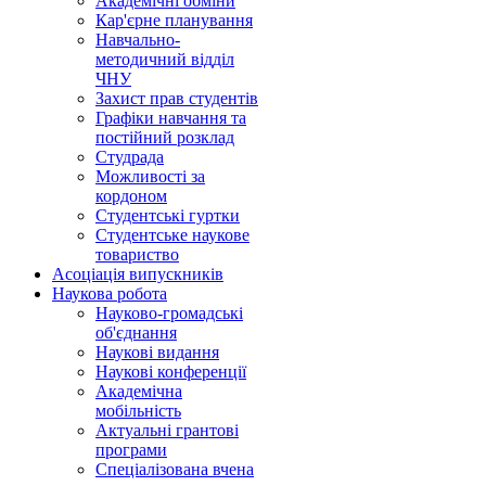
Академічні обміни
Кар'єрне планування
Навчально-
методичний відділ
ЧНУ
Захист прав студентів
Графіки навчання та
постійний розклад
Студрада
Можливості за
кордоном
Студентські гуртки
Студентське наукове
товариство
Асоціація випускників
Наукова робота
Науково-громадські
об'єднання
Наукові видання
Наукові конференції
Академічна
мобільність
Актуальні грантові
програми
Спеціалізована вчена