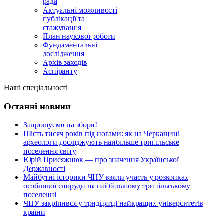
рада
Актуальні можливості
публікації та
стажування
План наукової роботи
Фундаментальні
дослідження
Архів заходів
Аспіранту
Наші спеціальності
Останні новини
Запрошуємо на збори!
Шість тисяч років під ногами: як на Черкащині
археологи досліджують найбільше трипільське
поселення світу
Юрій Присяжнюк — про значення Української
Державності
Майбутні історики ЧНУ взяли участь у розкопках
особливої споруди на найбільшому трипільському
поселенні
ЧНУ закріпився у тридцятці найкращих університетів
країни