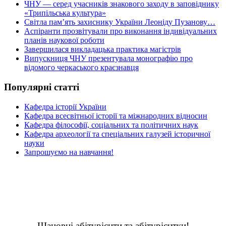
ЧНУ — серед учасників знакового заходу в заповіднику
«Трипільська культура»
Світла пам’ять захиснику України Леоніду Пузанову…
Аспіранти прозвітували про виконання індивідуальних
планів наукової роботи
Завершилася викладацька практика магістрів
Випускниця ЧНУ презентувала монографію про
відомого черкаського краєзнавця
Популярні статті
Кафедра історії України
Кафедра всесвітньої історії та міжнародних відносин
Кафедра філософії, соціальних та політичних наук
Кафедра археології та спеціальних галузей історичної
науки
Запрошуємо на навчання!
Шановні абітурієнти та абітурієнтки!