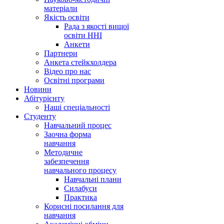
матеріали
Якість освіти
Рада з якості вищої
освіти ННІ
Анкети
Партнери
Анкета стейкхолдера
Відео про нас
Освітні програми
Hовини
Абітурієнту
Наші спеціальності
Студенту
Навчальний процес
Заочна форма
навчання
Методичне
забезпечення
навчального процесу
Навчальні плани
Силабуси
Практика
Корисні посилання для
навчання